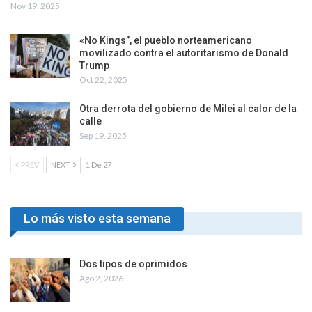
Nov 19, 2025
«No Kings”, el pueblo norteamericano
movilizado contra el autoritarismo de Donald
Trump
Oct 22, 2025
Otra derrota del gobierno de Milei al calor de la
calle
Sep 19, 2025
PREV
NEXT
1 De 27
Lo más visto esta semana
Dos tipos de oprimidos
Ago 2, 2026