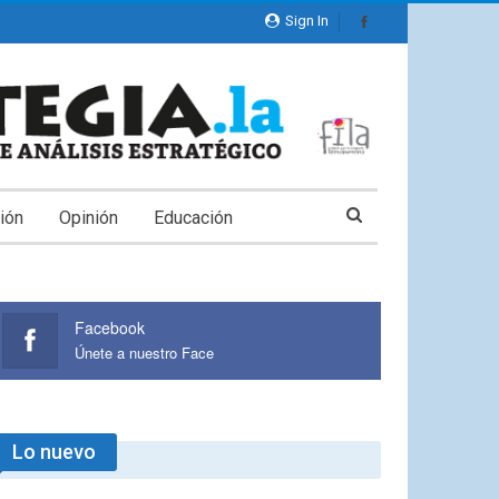
Sign In
ión
Opinión
Educación
Facebook
Únete a nuestro Face
Lo nuevo