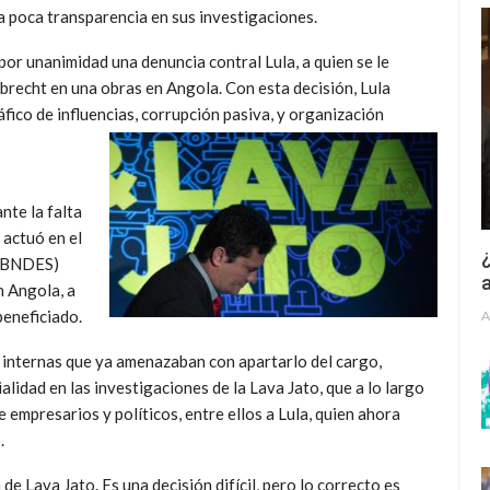
la poca transparencia en sus investigaciones.
 por unanimidad una denuncia contral Lula, a quien se le
brecht en una obras en Angola. Con esta decisión, Lula
áfico de influencias, corrupción pasiva, y organización
nte la falta
 actuó en el
¿
 (BNDES)
a
n Angola, a
beneficiado.
A
s internas que ya amenazaban con apartarlo del cargo,
alidad en las investigaciones de la Lava Jato, que a lo largo
e empresarios y políticos, entre ellos a Lula, quien ahora
.
de Lava Jato. Es una decisión difícil, pero lo correcto es