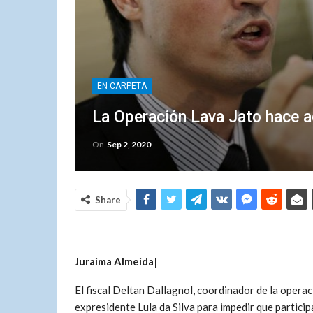
EN CARPETA
La Operación Lava Jato hace ag
On
Sep 2, 2020
Share
Juraima Almeida|
El fiscal Deltan Dallagnol, coordinador de la operaci
expresidente Lula da Silva para impedir que particip