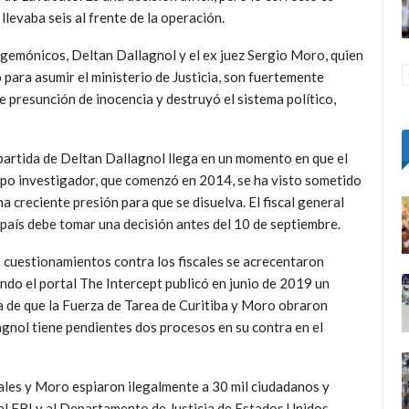
 llevaba seis al frente de la operación.
gemónicos, Deltan Dallagnol y el ex juez Sergio Moro, quien
 para asumir el ministerio de Justicia, son fuertemente
de presunción de inocencia y destruyó el sistema político,
partida de Deltan Dallagnol llega en un momento en que el
po investigador, que comenzó en 2014, se ha visto sometido
na creciente presión para que se disuelva. El fiscal general
 país debe tomar una decisión antes del 10 de septiembre.
 cuestionamientos contra los fiscales se acrecentaron
ndo el portal The Intercept publicó en junio de 2019 un
 de que la Fuerza de Tarea de Curitiba y Moro obraron
agnol tiene pendientes dos procesos en su contra en el
cales y Moro espiaron ilegalmente a 30 mil ciudadanos y
l FBI y al Departamento de Justicia de Estados Unidos
.