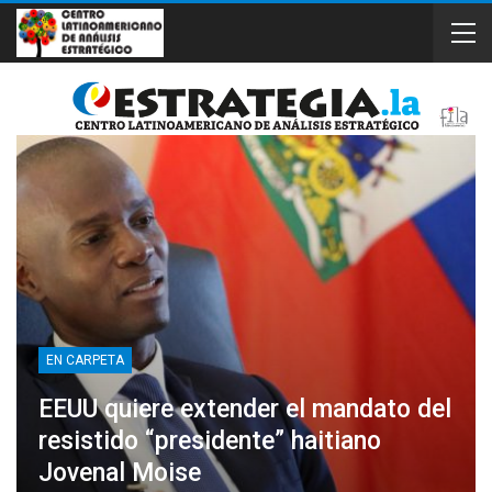
EN CARPETA
EEUU quiere extender el mandato del
resistido “presidente” haitiano
Jovenal Moise