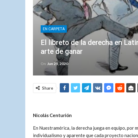
EN CARPETA
El libreto de la derecha en Lat
arte de ganar
On
Jun 25, 2020
Share
Nicolás Centurión
En Nuestramérica, la derecha juega en equipo, por m
individualismo y aparente que cada proyecto naciona