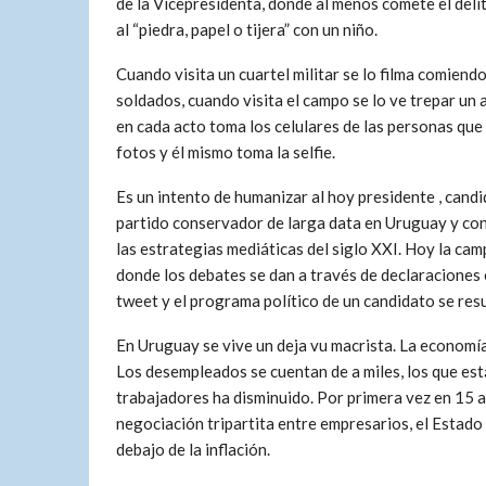
de la Vicepresidenta, donde al menos comete el delit
al “piedra, papel o tijera” con un niño.
Cuando visita un cuartel militar se lo filma comiendo
soldados, cuando visita el campo se lo ve trepar un
en cada acto toma los celulares de las personas que 
fotos y él mismo toma la selfie.
Es un intento de humanizar al hoy presidente , cand
partido conservador de larga data en Uruguay y co
las estrategias mediáticas del siglo XXI. Hoy la cam
donde los debates se dan a través de declaraciones 
tweet y el programa político de un candidato se res
En Uruguay se vive un deja vu macrista. La economía
Los desempleados se cuentan de a miles, los que está
trabajadores ha disminuido. Por primera vez en 15 a
negociación tripartita entre empresarios, el Estado 
debajo de la inflación.