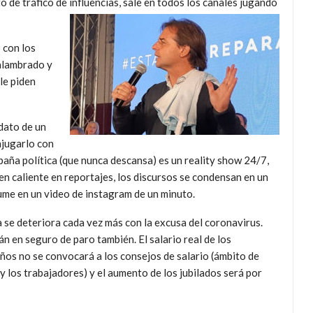
o de tráfico de influencias, sale en todos los canales jugando
 con los
 alambrado y
le piden
idato de un
njugarlo con
paña política (que nunca descansa) es un reality show 24/7,
en caliente en reportajes, los discursos se condensan en un
ume en un video de instagram de un minuto.
 se deteriora cada vez más con la excusa del coronavirus.
n en seguro de paro también. El salario real de los
ños no se convocará a los consejos de salario (ámbito de
y los trabajadores) y el aumento de los jubilados será por