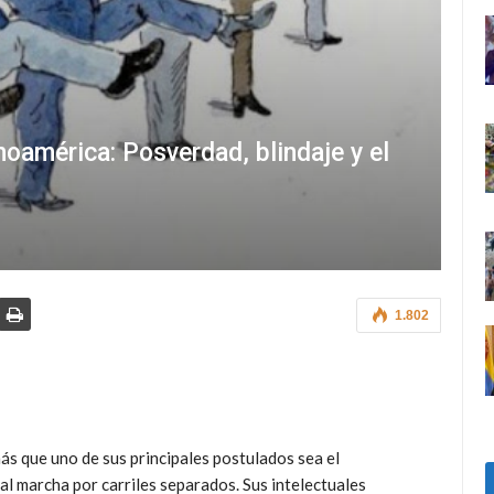
inoamérica: Posverdad, blindaje y el
1.802
ás que uno de sus principales postulados sea el
l marcha por carriles separados. Sus intelectuales