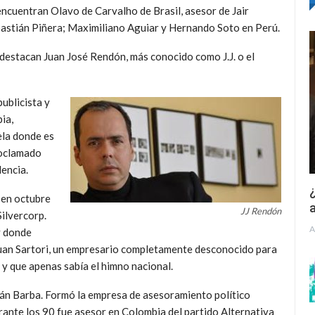
 encuentran Olavo de Carvalho de Brasil, asesor de Jair
bastián Piñera; Maximiliano Aguiar y Hernando Soto en Perú.
e destacan Juan José Rendón, más conocido como J.J. o el
publicista y
ia,
la donde es
roclamado
encia.
¿
 en octubre
a
JJ Rendón
Silvercorp.
A
y donde
Juan Sartori, un empresario completamente desconocido para
s y que apenas sabía el himno nacional.
rán Barba. Formó la empresa de asesoramiento político
urante los 90 fue asesor en Colombia del partido Alternativa