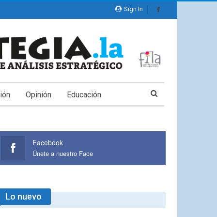
Sign In
ión
Opinión
Educación
Facebook
Únete a nuestro Face
Lo nuevo