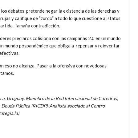
 los debates, pretende negar la existencia de las derechas y
ujas y califique de “zurdo” a todo lo que cuestione al status
partida. Tamaña contradicción.
líderes preclaros colisiona con las campañas 2.0 en un mundo
en un mundo pospandémico que obliga a repensar y reinventar
efectivas.
on eso no alcanza. Pasar a la ofensiva con novedosas
itamos.
lica, Uruguay. Miembro de la Red Internacional de Cátedras,
a Deuda Pública (RICDP). Analista asociado al Centro
ategia.la)