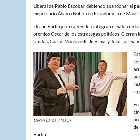
Liberal de Pablo Escobar, debiendo abandonar el país
empresario Álvaro Noboa en Ecuador y la de Mauric
Duran Barba junto a Rendón integran el Salón de la 
premios Oscar de los estrategas políticos. Cierran 
Unidos, Carlos Manhanelli de Brasil y José Luis San
Est
con
acu
pos
ima
roz
En 
cin
pre
Durán Barba y Macri
de 
Barba.