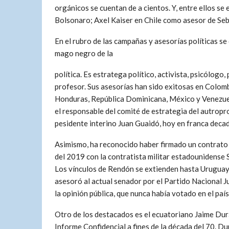
orgánicos se cuentan de a cientos. Y, entre ellos se
Bolsonaro; Axel Kaiser en Chile como asesor de Se
En el rubro de las campañas y asesorías políticas s
mago negro de la
política. Es estratega político, activista, psicólogo, 
profesor. Sus asesorías han sido exitosas en Colomb
Honduras, República Dominicana, México y Venezue
el responsable del comité de estrategia del autrop
pesidente interino Juan Guaidó, hoy en franca decad
Asimismo, ha reconocido haber firmado un contrato
del 2019 con la contratista militar estadounidense 
Los vínculos de Rendón se extienden hasta Urugua
asesoró al actual senador por el Partido Nacional 
la opinión pública, que nunca había votado en el paí
Otro de los destacados es el ecuatoriano Jaime Du
Informe Confidencial a fines de la década del 70. D