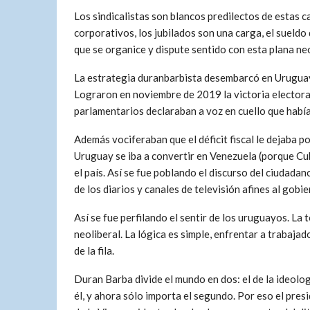
Los sindicalistas son blancos predilectos de estas 
corporativos, los jubilados son una carga, el sueldo
que se organice y dispute sentido con esta plana neo
La estrategia duranbarbista desembarcó en Uruguay. 
Lograron en noviembre de 2019 la victoria electora
parlamentarios declaraban a voz en cuello que había
Además vociferaban que el déficit fiscal le dejaba p
Uruguay se iba a convertir en Venezuela (porque Cu
el país. Así se fue poblando el discurso del ciudada
de los diarios y canales de televisión afines al gobie
Así se fue perfilando el sentir de los uruguayos. La
neoliberal. La lógica es simple, enfrentar a trabaja
de la fila.
Duran Barba divide el mundo en dos: el de la ideolog
él, y ahora sólo importa el segundo. Por eso el pres