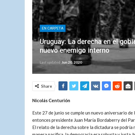
EN CARPETA
Uruguay: La derecha en el gobier
nuevo enemigo interno
Last updated
Jun 20, 2020
Share
Nicolás Centurión
Este 27 de junio se cumple un nuevo aniversario de 
entonces presidente Juan María Bordaberry del Part
El relato de la derecha sobre la dictadura se podrí
manera pacífica, la democracia era robusta y justa,