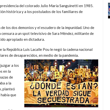
a presidencia del colorado Julio María Sanguinetti en 1985.
ón histórica y a los postulados de los familiares de
a de los dos demonios y el escudero de la impunidad. Uno de
 censura a un spot televisivo de Sara Méndez, militante de
sido apropiado en dictadura.
e la República Luis Lacalle Pou le negó la cadena nacional
liares de desaparecidos, en medio de la pandemia.
juzgar a los
s en la
nazas de
aba a la
o, planteó
e había que