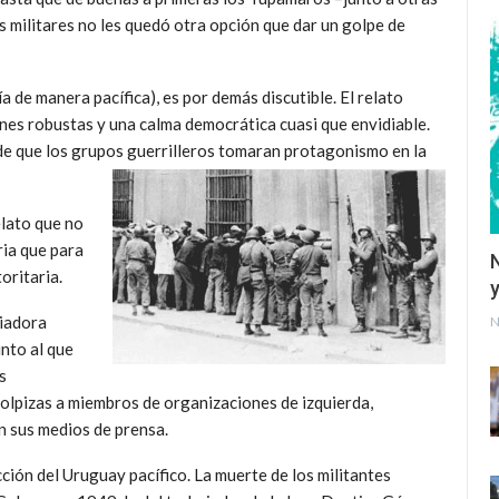
s militares no les quedó otra opción que dar un golpe de
a de manera pacífica), es por demás discutible. El relato
iones robustas y una calma democrática cuasi que envidiable.
 de que los grupos guerrilleros tomaran protagonismo en la
elato que no
ria que para
oritaria.
y
riadora
N
nto al que
s
olpizas a miembros de organizaciones de izquierda,
n sus medios de prensa.
ción del Uruguay pacífico. La muerte de los militantes