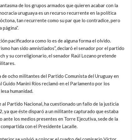
fantasma de los grupos armados que quieren acabar con la
ocracia uruguaya es un recurso recurrente en la política
óctona, tan recurrente como su par que lo contradice, pero
a página”.
ción pacificadora como lo es de alguna forma el olvido.
smo han sido amnistiados”, declaró el senador por el partido
h y su correligionario, el senador Raúl Lozano pretende
litares.
za de ocho militantes del Partido Comunista del Uruguay en
l Guido Manini Ríos reclamó en el Parlamento por los
 lesa humanidad.
 al Partido Nacional, ha cuestionado un fallo de la justicia
, ya que éste disparó a un militante capturado que estaba
 ante los medios presentes en Torre Ejecutiva, sede de la
 compartida con el Presidente Lacalle.
Interior se volvió a colocar el cuadro del comisario Víctor