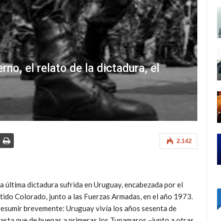
no, el relato de la dictadura, el
2.142
la última dictadura sufrida en Uruguay, encabezada por el
ido Colorado, junto a las Fuerzas Armadas, en el año 1973.
a resumir brevemente: Uruguay vivía los años sesenta de
 hasta que de buenas a primeras los Tupamaros –junto a otras