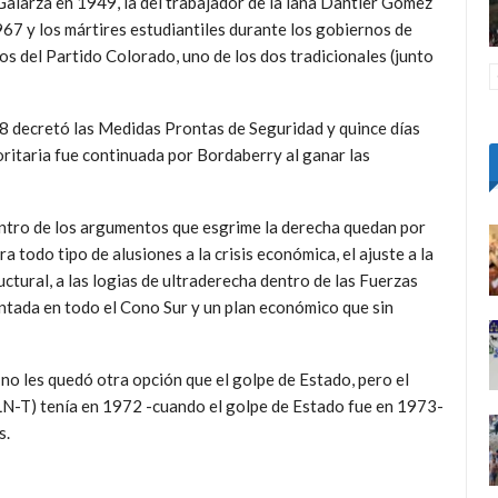
Galarza en 1949, la del trabajador de la lana Dantier Gómez
967 y los mártires estudiantiles durante los gobiernos de
 del Partido Colorado, uno de los dos tradicionales (junto
68 decretó las Medidas Prontas de Seguridad y quince días
oritaria fue continuada por Bordaberry al ganar las
tro de los argumentos que esgrime la derecha quedan por
ra todo tipo de alusiones a la crisis económica, el ajuste a la
ctural, a las logias de ultraderecha dentro de las Fuerzas
ntada en todo el Cono Sur y un plan económico que sin
s no les quedó otra opción que el golpe de Estado, pero el
-T) tenía en 1972 -cuando el golpe de Estado fue en 1973-
s.