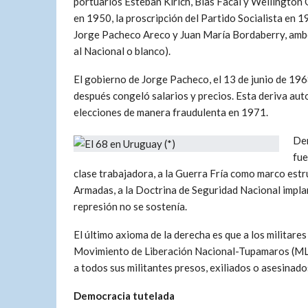
portuarios Esteban Kirich, Blas Facal y Wellington 
en 1950, la proscripción del Partido Socialista en 1
Jorge Pacheco Areco y Juan María Bordaberry, ambos
al Nacional o blanco).
El gobierno de Jorge Pacheco, el 13 de junio de 19
después congeló salarios y precios. Esta deriva aut
elecciones de manera fraudulenta en 1971.
Den
fue
clase trabajadora, a la Guerra Fría como marco estru
Armadas, a la Doctrina de Seguridad Nacional impla
represión no se sostenía.
El último axioma de la derecha es que a los militare
Movimiento de Liberación Nacional-Tupamaros (MLN
a todos sus militantes presos, exiliados o asesinado
Democracia tutelada