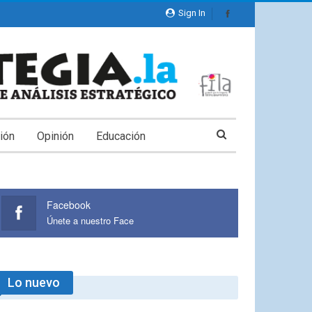
Sign In
ión
Opinión
Educación
Facebook
Únete a nuestro Face
Lo nuevo