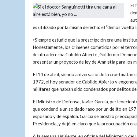
El 
dem
aut
es utilizado por la misma derecha: el “demos vuelta l
«Siempre estudié que la prescripción era una institu
Honestamente, los crímenes cometidos por el terrori
de ultraderecha Cabildo Abierto, Guillermo Domenec
presentar un proyecto de ley de Amnistía para los mi
El 14 de abril, siendo aniversario de la cruel matan
1972, el hoy senador de Cabildo Abierto y exgenera
militares que habían sido condenados por delitos de
El Ministro de Defensa, Javier García, perteneciente
que condenó a un soldado raso por un delito en 1972
esposado y de espalda. García se mostró preocupado
Presidencia, y dejó en claro que la preocupación era
A la semana siguiente, en oficina del Ministerio del 