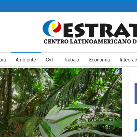
ura
Ambiente
CyT
Trabajo
Economia
Integrac