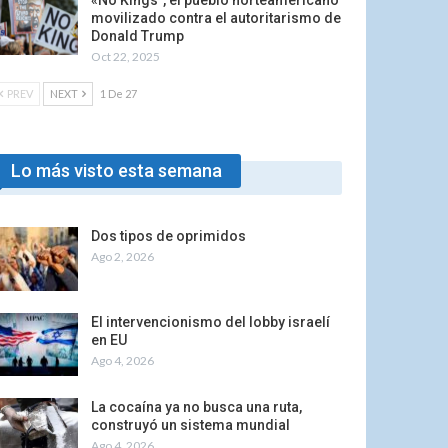
«No Kings”, el pueblo norteamericano
movilizado contra el autoritarismo de
Donald Trump
Oct 22, 2025
PREV
NEXT
1 De 27
Lo más visto esta semana
Dos tipos de oprimidos
Ago 2, 2026
El intervencionismo del lobby israelí
en EU
Ago 4, 2026
La cocaína ya no busca una ruta,
construyó un sistema mundial
Ago 4, 2026