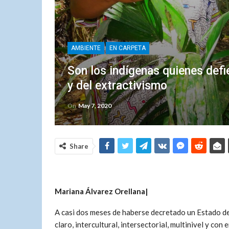
AMBIENTE
EN CARPETA
Son los indígenas quienes defi
y del extractivismo
On
May 7, 2020
Share
Mariana Álvarez Orellana|
A casi dos meses de haberse decretado un Estado d
claro, intercultural, intersectorial, multinivel y co