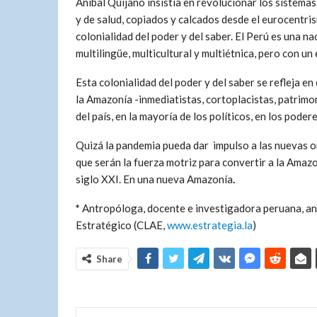
Aníbal Quijano insistía en revolucionar los sistema
y de salud, copiados y calcados desde el eurocentri
colonialidad del poder y del saber. El Perú es una na
multilingüe, multicultural y multiétnica, pero con u
Esta colonialidad del poder y del saber se refleja e
la Amazonía -inmediatistas, cortoplacistas, patrimon
del país, en la mayoría de los políticos, en los poder
Quizá la pandemia pueda dar impulso a las nuevas o
que serán la fuerza motriz para convertir a la Amazo
siglo XXI. En una nueva Amazonía
.
*
Antropóloga, docente e investigadora peruana, an
Estratégico (CLAE,
www.estrategia.la
)
Share