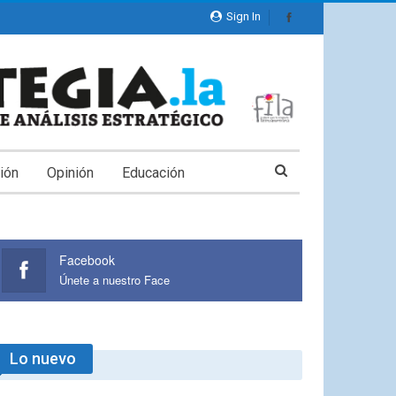
Sign In
ión
Opinión
Educación
Facebook
Únete a nuestro Face
Lo nuevo