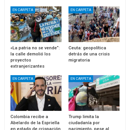
EN CARPETA
EN CARPETA
«La patria no se vende”:
Ceuta: geopolítica
la calle demolió los
detrás de una crisis
proyectos
migratoria
extranjerizantes
EN CARPETA
EN CARPETA
Colombia recibe a
Trump limita la
Abelardo de la Espriella
ciudadanía por
en estado de crispación
nacimiento, pese al