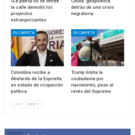
«La patria no se vende”:
Ceuta: geopolítica
la calle demolió los
detrás de una crisis
proyectos
migratoria
extranjerizantes
EN CARPETA
EN CARPETA
Colombia recibe a
Trump limita la
Abelardo de la Espriella
ciudadanía por
en estado de crispación
nacimiento, pese al
política
revés del Supremo
PREV
NEXT