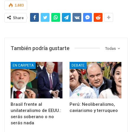
1.683
Share
También podría gustarte
Todas
EN CARPETA
DEBATE
Brasil frente al
Perú: Neoliberalismo,
unilateralismo de EEUU.:
caviarismo y terruqueo
serás soberano o no
serás nada