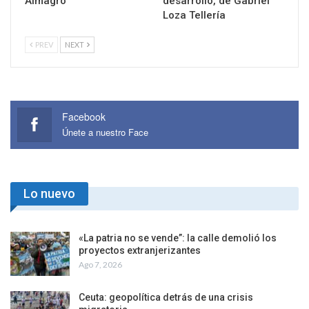
Almagro
desarrollo, de Gabriel
Loza Tellería
PREV
NEXT
Facebook
Únete a nuestro Face
Lo nuevo
«La patria no se vende”: la calle demolió los
proyectos extranjerizantes
Ago 7, 2026
Ceuta: geopolítica detrás de una crisis