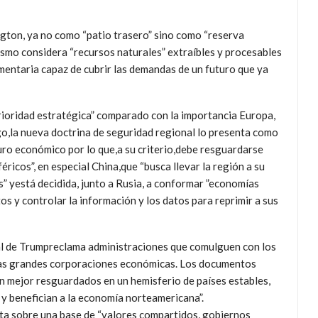
ngton, ya no como “patio trasero” sino como “reserva
lismo considera “recursos naturales” extraíbles y procesables
imentaria capaz de cubrir las demandas de un futuro que ya
rioridad estratégica” comparado con la importancia Europa,
go,la nueva doctrina de seguridad regional lo presenta como
uro económico por lo que,a su criterio,debe resguardarse
éricos”, en especial China,que “busca llevar la región a su
s” yestá decidida, junto a Rusia, a conformar ”economías
os y controlar la información y los datos para reprimir a sus
al de Trumpreclama administraciones que comulguen con los
las grandes corporaciones económicas. Los documentos
tán mejor resguardados en un hemisferio de países estables,
y benefician a la economía norteamericana”.
ta sobre una base de “valores compartidos, gobiernos