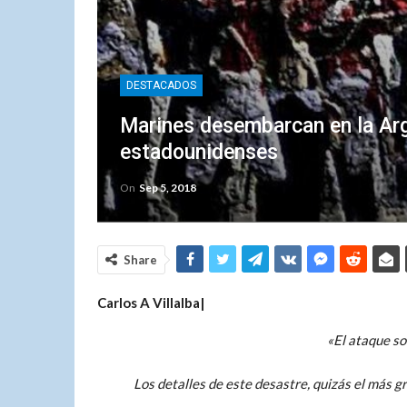
DESTACADOS
Marines desembarcan en la Arg
estadounidenses
On
Sep 5, 2018
Share
Carlos A Villalba|
«El ataque so
Los detalles de este desastre, quizás el más g