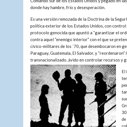
Comando Sur de los Estados Unidos y pegado en las h
donde hay hambre, frío y desesperación.
Es una versión remozada de la Doctrina de la Seguri
política exterior de los Estados Unidos, con control 
protocolo genocida que apuntó a “garantizar el orde
contra aquel “enemigo interior” con el que se preten
cívico-militares de los ´70, que desembocaron en ge
Paraguay, Guatemala, El Salvador, y “reordenaron” l
transnacionalizado, ávido en controlar recursos y g
El
te
pe
ta
su
Gr
30
de 
co