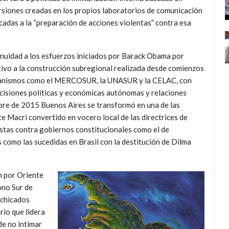
rsiones creadas en los propios laboratorios de comunicación
bocadas a la “preparación de acciones violentas” contra esa
inuidad a los esfuerzos iniciados por Barack Obama por
tivo a la construcción subregional realizada desde comienzos
rganismos como el MERCOSUR, la UNASUR y la CELAC, con
cisiones políticas y económicas autónomas y relaciones
mbre de 2015 Buenos Aires se transformó en una de las
te Macri convertido en vocero local de las directrices de
tas contra gobiernos constitucionales como el de
como las sucedidas en Brasil con la destitución de Dilma
n por Oriente
ono Sur de
achicados
rio que lidera
de no intimar