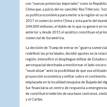
con “nuevas potencias imperiales” como la Repúblic
China que, a juicio del ex canciller RexTillerson, “es
su política económica para meter a la región en su ór
2017 el comercio entre China y esta parte del mun
244.000 millones, el doble de lo que se generó en t
anterior y desde 2015 el asiático constituye el prin
comercial de Suramérica.
La decisión de Trump de entrar en “guerra comercial
redefinió las prioridades, decidió ajustes en la relac
región, intensificó el despliegue militar de Estados
aeroespacial destinada a monitorear el lado oscuro d
“neutralizar” ante la posibilidad de que sea utilizad
proyección económica y militar sobre el continente 
emplazada en la localidad neuquina de Bajada del 
Sur financiaría un centro de respuesta a emergenci
de constituirel embrión de una base castrense, simil
y el Caribe.