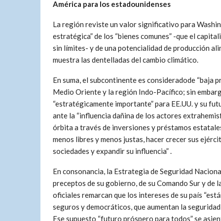
América para los estadounidenses
La región reviste un valor significativo para Washi
estratégica” de los “bienes comunes” -que el capita
sin límites- y de una potencialidad de producción al
muestra las dentelladas del cambio climático.
En suma, el subcontinente es consideradode “baja p
Medio Oriente y la región Indo-Pacífico; sin embar
“estratégicamente importante” para EE.UU. y su fut
ante la “influencia dañina de los actores extrahemisf
órbita a través de inversiones y préstamos estatale
menos libres y menos justas, hacer crecer sus ejércit
sociedades y expandir su influencia” .
En consonancia, la Estrategia de Seguridad Nacion
preceptos de su gobierno, de su Comando Sur y de 
oficiales remarcan que los intereses de su país “es
seguros y democráticos, que aumentan la seguridad 
Ese supuesto “futuro próspero para todos” se asien