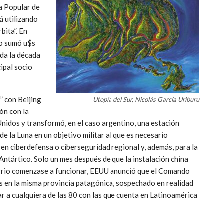
a Popular de
tá utilizando
bita”. En
do sumó u$s
oda la década
cipal socio
” con Beijing
Utopía del Sur, Nicolás García Uriburu
ión con la
 Unidos y transformó, en el caso argentino, una estación
e la Luna en un objetivo militar al que es necesario
o en ciberdefensa o ciberseguridad regional y, además, para la
Antártico. Solo un mes después de que la instalación china
Agrio comenzase a funcionar, EEUU anunció que el Comando
as en la misma provincia patagónica, sospechado en realidad
ar a cualquiera de las 80 con las que cuenta en Latinoamérica