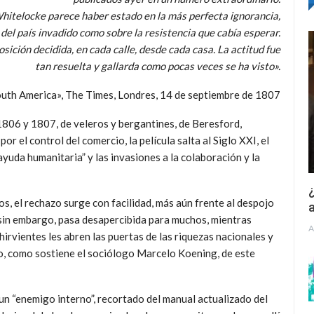
itelocke parece haber estado en la más perfecta ignorancia,
del país invadido como sobre la resistencia que cabía esperar.
osición decidida,
en cada calle, desde cada casa. La actitud fue
tan resuelta y gallarda como pocas veces se ha visto».
uth America», The Times, Londres, 14 de septiembre de 1807
1806 y 1807, de veleros y bergantines, de Beresford,
r el control del comercio, la película salta al Siglo XXI, el
ayuda humanitaria” y las invasiones a la colaboración y la
¿
os, el rechazo surge con facilidad, más aún frente al despojo
a
 sin embargo, pasa desapercibida para muchos, mientras
A
hirvientes les abren las puertas de las riquezas nacionales y
 o, como sostiene el sociólogo Marcelo Koening, de este
un “enemigo interno”, recortado del manual actualizado del