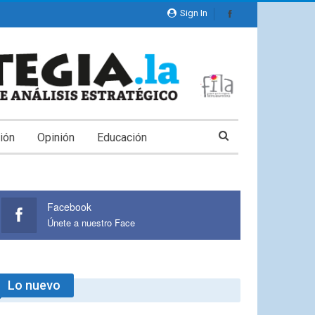
Sign In
ión
Opinión
Educación
Facebook
Únete a nuestro Face
Lo nuevo