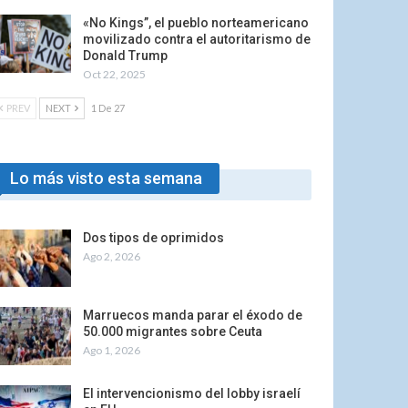
«No Kings”, el pueblo norteamericano
movilizado contra el autoritarismo de
Donald Trump
Oct 22, 2025
PREV
NEXT
1 De 27
Lo más visto esta semana
Dos tipos de oprimidos
Ago 2, 2026
Marruecos manda parar el éxodo de
50.000 migrantes sobre Ceuta
Ago 1, 2026
El intervencionismo del lobby israelí