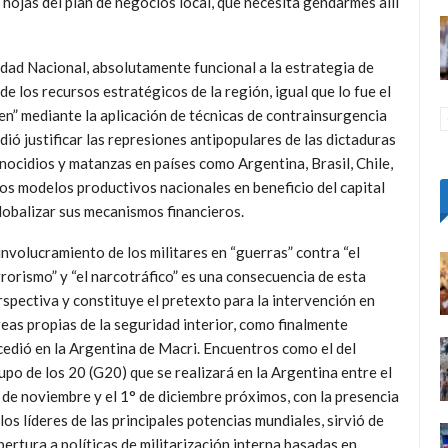
ojas del plan de negocios local, que necesita gendarmes allí
dad Nacional, absolutamente funcional a la estrategia de
de los recursos estratégicos de la región, igual que lo fue el
n” mediante la aplicación de técnicas de contrainsurgencia
dió justificar las represiones antipopulares de las dictaduras
nocidios y matanzas en países como Argentina, Brasil, Chile,
os modelos productivos nacionales en beneficio del capital
lobalizar sus mecanismos financieros.
 involucramiento de los militares en “guerras” contra “el
rrorismo” y “el narcotráfico” es una consecuencia de esta
rspectiva y constituye el pretexto para la intervención en
reas propias de la seguridad interior, como finalmente
cedió en la Argentina de Macri. Encuentros como el del
upo de los 20 (G20) que se realizará en la Argentina entre el
 de noviembre y el 1° de diciembre próximos, con la presencia
los líderes de las principales potencias mundiales, sirvió de
bertura a políticas de militarización interna basadas en