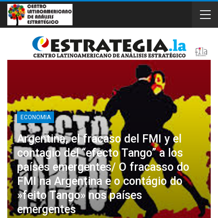
ECONOMIA
Argentina, el fracaso del FMI y el
contagio del “efecto Tango” a los
países emergentes/ O fracasso do
FMI na Argentina e o contágio do
»feito Tango» nos países
emergentes