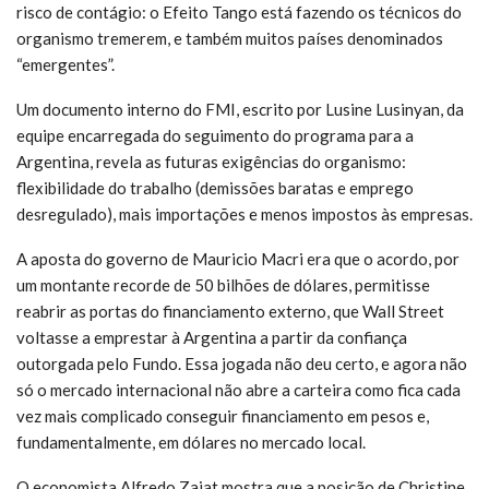
risco de contágio: o Efeito Tango está fazendo os técnicos do
organismo tremerem, e também muitos países denominados
“emergentes”.
Um documento interno do FMI, escrito por Lusine Lusinyan, da
equipe encarregada do seguimento do programa para a
Argentina, revela as futuras exigências do organismo:
flexibilidade do trabalho (demissões baratas e emprego
desregulado), mais importações e menos impostos às empresas.
A aposta do governo de Mauricio Macri era que o acordo, por
um montante recorde de 50 bilhões de dólares, permitisse
reabrir as portas do financiamento externo, que Wall Street
voltasse a emprestar à Argentina a partir da confiança
outorgada pelo Fundo. Essa jogada não deu certo, e agora não
só o mercado internacional não abre a carteira como fica cada
vez mais complicado conseguir financiamento em pesos e,
fundamentalmente, em dólares no mercado local.
O economista Alfredo Zaiat mostra que a posição de Christine