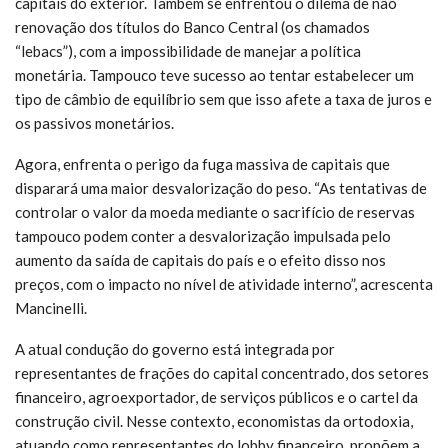
capitais do exterior. Também se enfrentou o dilema de não
renovação dos títulos do Banco Central (os chamados
“lebacs”), com a impossibilidade de manejar a política
monetária. Tampouco teve sucesso ao tentar estabelecer um
tipo de câmbio de equilíbrio sem que isso afete a taxa de juros e
os passivos monetários.
Agora, enfrenta o perigo da fuga massiva de capitais que
disparará uma maior desvalorização do peso. “As tentativas de
controlar o valor da moeda mediante o sacrifício de reservas
tampouco podem conter a desvalorização impulsada pelo
aumento da saída de capitais do país e o efeito disso nos
preços, com o impacto no nível de atividade interno”, acrescenta
Mancinelli.
A atual condução do governo está integrada por
representantes de frações do capital concentrado, dos setores
financeiro, agroexportador, de serviços públicos e o cartel da
construção civil. Nesse contexto, economistas da ortodoxia,
atuando como representantes do lobby financeiro, propõem a