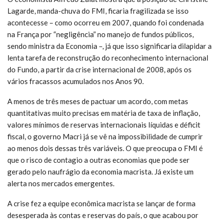
Lagarde, manda-chuva do FMI, ficaria fragilizada se isso
acontecesse – como ocorreu em 2007, quando foi condenada
na França por “negligência” no manejo de fundos públicos,
sendo ministra da Economia –, já que isso significaria dilapidar a
lenta tarefa de reconstrução do reconhecimento internacional
do Fundo, a partir da crise internacional de 2008, após os
vários fracassos acumulados nos Anos 90.
A menos de três meses de pactuar um acordo, com metas
quantitativas muito precisas em matéria de taxa de inflação,
valores mínimos de reservas internacionais líquidas e déficit
fiscal, o governo Macri já se vê na impossibilidade de cumprir
ao menos dois dessas três variáveis. O que preocupa o FMI é
que o risco de contagio a outras economias que pode ser
gerado pelo naufrágio da economia macrista. Já existe um
alerta nos mercados emergentes.
A crise fez a equipe econômica macrista se lançar de forma
desesperada às contas e reservas do país, o que acabou por