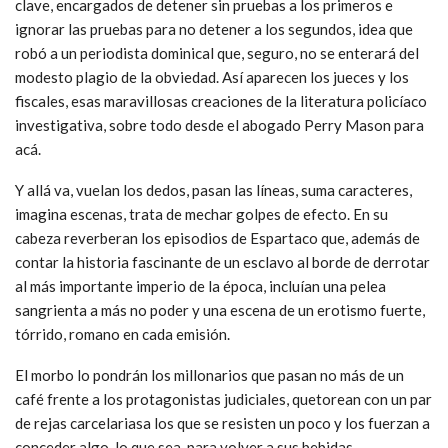
clave, encargados de detener sin pruebas a los primeros e
ignorar las pruebas para no detener a los segundos, idea que
robó a un periodista dominical que, seguro, no se enterará del
modesto plagio de la obviedad. Así aparecen los jueces y los
fiscales, esas maravillosas creaciones de la literatura policíaco
investigativa, sobre todo desde el abogado Perry Mason para
acá.
Y allá va, vuelan los dedos, pasan las líneas, suma caracteres,
imagina escenas, trata de mechar golpes de efecto. En su
cabeza reverberan los episodios de Espartaco que, además de
contar la historia fascinante de un esclavo al borde de derrotar
al más importante imperio de la época, incluían una pelea
sangrienta a más no poder y una escena de un erotismo fuerte,
tórrido, romano en cada emisión.
El morbo lo pondrán los millonarios que pasan no más de un
café frente a los protagonistas judiciales, quetorean con un par
de rejas carcelariasa los que se resisten un poco y los fuerzan a
conceder algo, lo que sea, para volver a sus bebidas