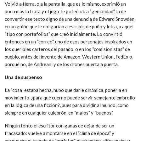
Volvió a tierra, o a la pantalla, que es lo mismo, exprimió un
poco más la fruta y el jugo le goteó otra “genialidad”, la de
convertir ese texto digno de una denuncia de Edward Snowden,
en un guión que le obligarían a escribir, de puño y letra, a aquel
“tipo con portafolios” que creó inicialmente. Lo convirtió
entonces en un “correo”, uno de esos personajes inspirados en
los queribles carteros del pasado, o en los “comisionistas” de
pueblo, antes del invento de Amazon, Western Union, FedEx o,
porqué no, de Andreani y de los drones puerta a puerta.
Una de suspenso
La “cosa” estaba hecha, hubo que darle dinámica, ponerla en
movimiento, ¿para qué cuerno puede servir semejante embrollo
en la lógica de una ficción?, pues para dividir al mundo, como
siempre en cualquier culebrón, en “malos” y “buenos”.
Ningún tonto el escritor con ganas de dejar de ser un
fracasado: vuelve a montarse en el “clima de época” y
aprovecha el trabajo de “agrietar”, profundizar diferencias y