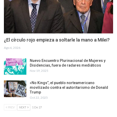
¿El círculo rojo empieza a soltarle la mano a Milei?
Ago 6, 2026
Nuevo Encuentro Plurinacional de Mujeres y
Disidencias, fuera de radares mediáticos
Nov 19, 2025
«No Kings”, el pueblo norteamericano
movilizado contra el autoritarismo de Donald
Trump
Oct 22, 2025
PREV
NEXT
1 De 27