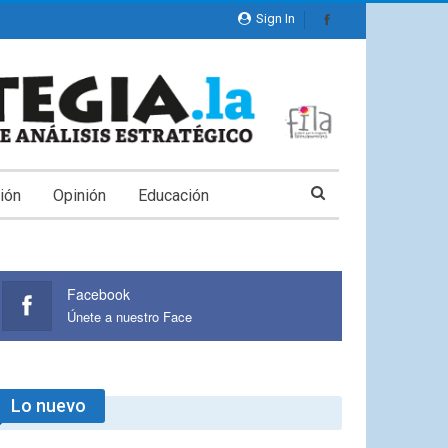
Sign In
ión
Opinión
Educación
Facebook
Únete a nuestro Face
Lo nuevo