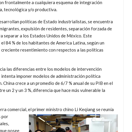
ron frontalmente a cualquiera esquema de integración
ca, tecnológica y/o productiva.
sarrollan políticas de Estado industrialistas, se encuentra
 migrantes, expulsión de residentes, separación forzada de
ara separar a los Estados Unidos de México. Este
l 84 % de los habitantes de America Latina, según un
 creciente resentimiento con respectos a las políticas
ia las diferencias entre los modelos de intervención
 intenta imponer modelos de administración política
n. China crece a un promedio de 6/7 % anual de su PIB en el
re un 2 y un 3 %, diferencia que hace más vulnerable la
ra comercial, el primer ministro chino Li Keqiang se reunía
s por
ales,
 que posee