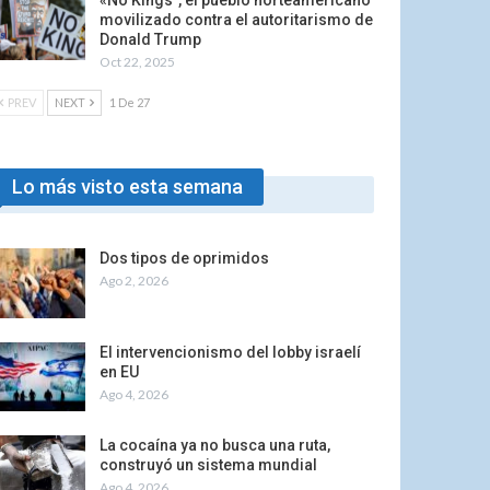
«No Kings”, el pueblo norteamericano
movilizado contra el autoritarismo de
Donald Trump
Oct 22, 2025
PREV
NEXT
1 De 27
Lo más visto esta semana
Dos tipos de oprimidos
Ago 2, 2026
El intervencionismo del lobby israelí
en EU
Ago 4, 2026
La cocaína ya no busca una ruta,
construyó un sistema mundial
Ago 4, 2026