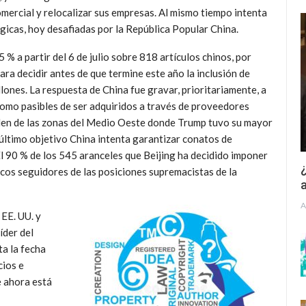
omercial y relocalizar sus empresas. Al mismo tiempo intenta
ógicas, hoy desafiadas por la República Popular China.
 % a partir del 6 de julio sobre 818 artículos chinos, por
ra decidir antes de que termine este año la inclusión de
lones. La respuesta de China fue gravar, prioritariamente, a
como pasibles de ser adquiridos a través de proveedores
ceden de las zonas del Medio Oeste donde Trump tuvo su mayor
 último objetivo China intenta garantizar conatos de
El 90 % de los 545 aranceles que Beijing ha decidido imponer
¿
ricos seguidores de las posiciones supremacistas de la
a
A
 EE. UU. y
íder del
ta la fecha
cios e
e ahora está