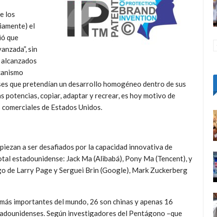
e los
iamente) el
ió que
anzada”, sin
s alcanzados
ecanismo
íses que pretendían un desarrollo homogéneo dentro de sus
s potencias, copiar, adaptar y recrear, es hoy motivo de
 comerciales de Estados Unidos.
piezan a ser desafiados por la capacidad innovativa de
total estadounidense: Jack Ma (Alibabá), Pony Ma (Tencent), y
zgo de Larry Page y Serguei Brin (Google), Mark Zuckerberg
a más importantes del mundo, 26 son chinas y apenas 16
adounidenses. Según investigadores del Pentágono –que