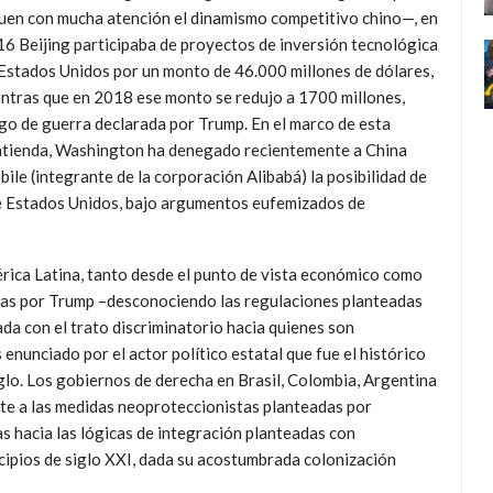
uen con mucha atención el dinamismo competitivo chino—, en
6 Beijing participaba de proyectos de inversión tecnológica
Estados Unidos por un monto de 46.000 millones de dólares,
ntras que en 2018 ese monto se redujo a 1700 millones,
go de guerra declarada por Trump. En el marco de esta
tienda, Washington ha denegado recientemente a China
ile (integrante de la corporación Alibabá) la posibilidad de
de Estados Unidos, bajo argumentos eufemizados de
érica Latina, tanto desde el punto de vista económico como
adas por Trump –desconociendo las regulaciones planteadas
a con el trato discriminatorio hacia quienes son
enunciado por el actor político estatal que fue el histórico
iglo. Los gobiernos de derecha en Brasil, Colombia, Argentina
te a las medidas neoproteccionistas planteadas por
as hacia las lógicas de integración planteadas con
cipios de siglo XXI, dada su acostumbrada colonización