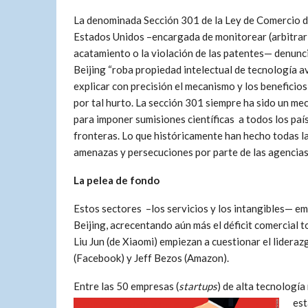
La denominada Sección 301 de la Ley de Comercio d
Estados Unidos –encargada de monitorear (arbitrar
acatamiento o la violación de las patentes— denunc
Beijing “roba propiedad intelectual de tecnología av
explicar con precisión el mecanismo y los beneficio
por tal hurto. La sección 301 siempre ha sido un m
para imponer sumisiones científicas a todos los pa
fronteras. Lo que históricamente han hecho todas la
amenazas y persecuciones por parte de las agencias
La pelea de fondo
Estos sectores –los servicios y los intangibles— em
Beijing, acrecentando aún más el déficit comercial 
Liu Jun (de Xiaomi) empiezan a cuestionar el lidera
(Facebook) y Jeff Bezos (Amazon).
Entre las 50 empresas (
startups
) de alta tecnologí
est