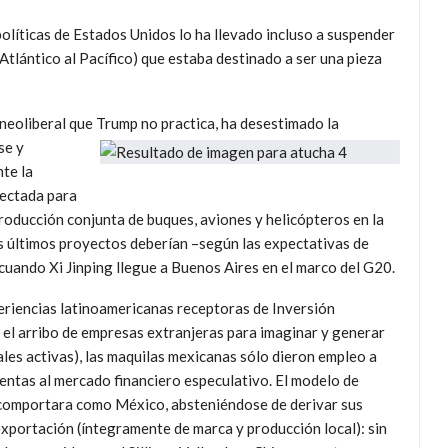
políticas de Estados Unidos lo ha llevado incluso a suspender
Atlántico al Pacífico) que estaba destinado a ser una pieza
l neoliberal que Trump no practica, ha desestimado la
se y
nte la
yectada para
producción conjunta de buques, aviones y helicópteros en la
os últimos proyectos deberían –según las expectativas de
uando Xi Jinping llegue a Buenos Aires en el marco del G20.
xperiencias latinoamericanas receptoras de Inversión
ó el arribo de empresas extranjeras para imaginar y generar
ales activas), las maquilas mexicanas sólo dieron empleo a
entas al mercado financiero especulativo. El modelo de
 comportara como México, absteniéndose de derivar sus
 exportación (íntegramente de marca y producción local): sin