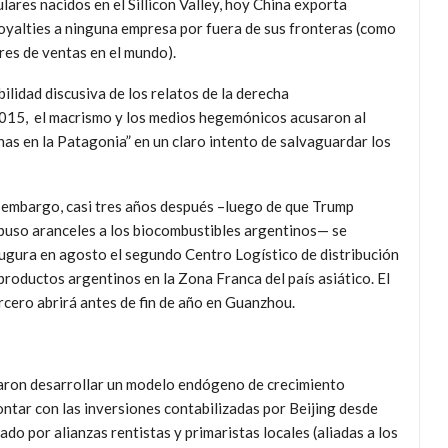
ares nacidos en el Sillicon Valley, hoy China exporta
royalties a ninguna empresa por fuera de sus fronteras (como
res de ventas en el mundo).
ilidad discusiva de los relatos de la derecha
2015, el macrismo y los medios hegemónicos acusaron al
nas en la Patagonia” en un claro intento de salvaguardar los
 embargo, casi tres años después –luego de que Trump
puso aranceles a los biocombustibles argentinos— se
ugura en agosto el segundo Centro Logístico de distribución
productos argentinos en la Zona Franca del país asiático. El
rcero abrirá antes de fin de año en Guanzhou.
aron desarrollar un modelo endógeno de crecimiento
ntar con las inversiones contabilizadas por Beijing desde
o por alianzas rentistas y primaristas locales (aliadas a los