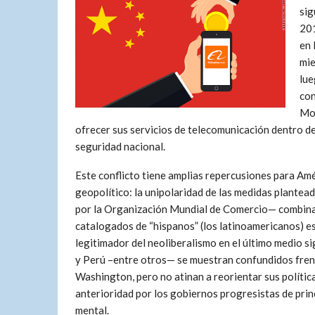
sig
201
en 
mie
lue
con
Mob
ofrecer sus servicios de telecomunicación dentro 
seguridad nacional.
Este conflicto tiene amplias repercusiones para Am
geopolítico: la unipolaridad de las medidas plante
por la Organización Mundial de Comercio— combinad
catalogados de “hispanos” (los latinoamericanos) es 
legitimador del neoliberalismo en el último medio s
y Perú –entre otros— se muestran confundidos fren
Washington, pero no atinan a reorientar sus polític
anterioridad por los gobiernos progresistas de prin
mental.