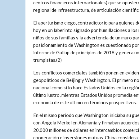
centros financieros internacionales) que se opusie
regional de infraestructura, de articulación científi
El aperturismo ciego, contradictorio para quienes de
hoy en un laberinto signado por humillaciones a los
niños de sus familias y la advertencia de un muro p
posicionamiento de Washington es cuestionado por e
informe de Gallup de principios de 2018 y genera un
trumpistas.(2)
Los conflictos comerciales también ponen en evidenc
geopolíticos de Beijing y Washington. El primero no
nacional como sí lo hace Estados Unidos en la regió
último lustro, mientras Estados Unidos promedia ent
economía de este último en términos prospectivos.
En el mismo periodo que Washington iniciaba su guer
con Angela Merkel en Alemania y firmaban acuerdo
20.000 millones de dólares en intercambios comerci
cooperación e inversiones mutuas. China considera