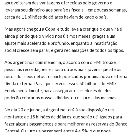
aproveitaram das vantagens oferecidas pelo governo e
levaram seu dinheiro aos paraísos fiscais – em poucas semanas,
cerca de 11 bilhões de dólares haviam deixado o país.
Mas agora chegou a Copa, e tudo leva a crer que o que virá é
ainda pior do que o vivido nos últimos meses, graças a um
ajuste mais acelerado e profundo, enquanto a insatisfação
social cresce sem parar, e gera reclamações de todos os tipos.
Aos argentinos com memória, o acordo com o FMI trouxe
péssimas recordações, e mostrou aos mais jovens que até os
netos dos seus netos foram hipotecados por uma nova e eterna
dívida externa. Para que servem esses 50 bilhões do FMI?
Fundamentalmente, para assegurar os credores de eles
poderão cobrar as nossas dívidas, ou os juros das mesmas.
No dia 20 de junho, a Argentina terá à sua disposição um
montante de 15 bilhões de dólares, que serão utilizados para
fazer alguns pagamentos e para melhorar as reservas do Banco
Central. Os juros a pagar será entre 4 e 5%, o que pode