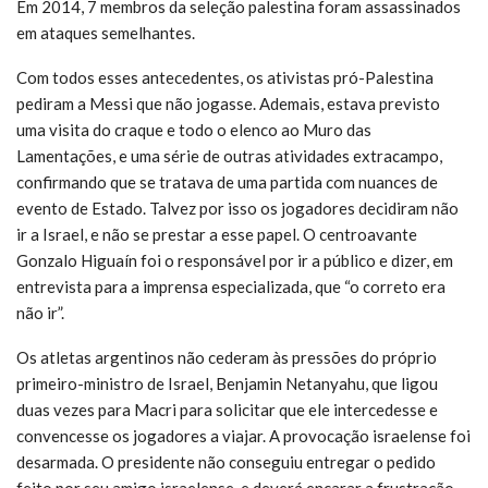
Em 2014, 7 membros da seleção palestina foram assassinados
em ataques semelhantes.
Com todos esses antecedentes, os ativistas pró-Palestina
pediram a Messi que não jogasse. Ademais, estava previsto
uma visita do craque e todo o elenco ao Muro das
Lamentações, e uma série de outras atividades extracampo,
confirmando que se tratava de uma partida com nuances de
evento de Estado. Talvez por isso os jogadores decidiram não
ir a Israel, e não se prestar a esse papel. O centroavante
Gonzalo Higuaín foi o responsável por ir a público e dizer, em
entrevista para a imprensa especializada, que “o correto era
não ir”.
Os atletas argentinos não cederam às pressões do próprio
primeiro-ministro de Israel, Benjamin Netanyahu, que ligou
duas vezes para Macri para solicitar que ele intercedesse e
convencesse os jogadores a viajar. A provocação israelense foi
desarmada. O presidente não conseguiu entregar o pedido
feito por seu amigo israelense, e deverá encarar a frustração