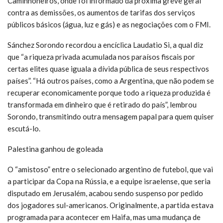
Caminhoneiros, onde foi informado da próxima greve geral
contra as demissões, os aumentos de tarifas dos serviços
públicos básicos (água, luz e gás) e as negociações com o FMI.
Sánchez Sorondo recordou a encíclica Laudatio Si, a qual diz
que “a riqueza privada acumulada nos paraísos fiscais por
certas elites quase iguala a dívida pública de seus respectivos
países”. “Há outros países, como a Argentina, que não podem se
recuperar economicamente porque todo a riqueza produzida é
transformada em dinheiro que é retirado do país”, lembrou
Sorondo, transmitindo outra mensagem papal para quem quiser
escutá-lo.
Palestina ganhou de goleada
O “amistoso” entre o selecionado argentino de futebol, que vai
a participar da Copa na Rússia, e a equipe israelense, que seria
disputado em Jerusalém, acabou sendo suspenso por pedido
dos jogadores sul-americanos. Originalmente, a partida estava
programada para acontecer em Haifa, mas uma mudança de