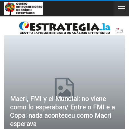
Macri, FMI y el Mundial: no viene
como lo esperaban/ Entre o FMI e a
Copa: nada aconteceu como Macri
esperava