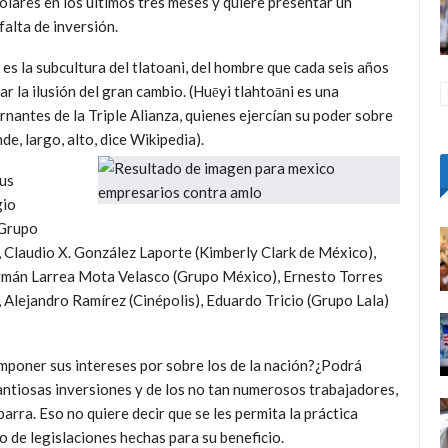
dólares en los últimos tres meses y quiere presentar un
falta de inversión.
es la subcultura del tlatoani, del hombre que cada seis años
r la ilusión del gran cambio. (Huēyi tlahtoāni es una
nantes de la Triple Alianza, quienes ejercían su poder sobre
de, largo, alto, dice Wikipedia).
us
gio
(Grupo
 Claudio X. González Laporte (Kimberly Clark de México),
mán Larrea Mota Velasco (Grupo México), Ernesto Torres
 Alejandro Ramírez (Cinépolis), Eduardo Tricio (Grupo Lala)
mponer sus intereses por sobre los de la nación?¿Podrá
antiosas inversiones y de los no tan numerosos trabajadores,
arra. Eso no quiere decir que se les permita la práctica
ro de legislaciones hechas para su beneficio.