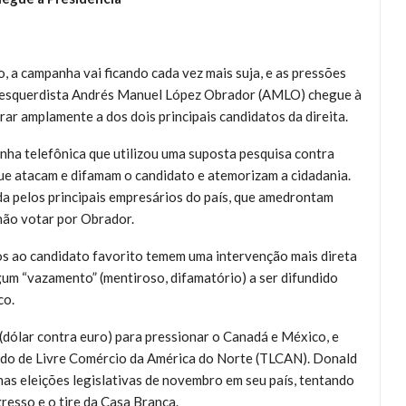
, a campanha vai ficando cada vez mais suja, e as pressões
ro-esquerdista Andrés Manuel López Obrador (AMLO) chegue à
rar amplamente a dos dois principais candidatos da direita.
nha telefônica que utilizou uma suposta pesquisa contra
e atacam e difamam o candidato e atemorizam a cidadania.
da pelos principais empresários do país, que amedrontam
não votar por Obrador.
os ao candidato favorito temem uma intervenção mais direta
um “vazamento” (mentiroso, difamatório) a ser difundido
co.
dólar contra euro) para pressionar o Canadá e México, e
ado de Livre Comércio da América do Norte (TLCAN). Donald
as eleições legislativas de novembro em seu país, tentando
esso e o tire da Casa Branca.