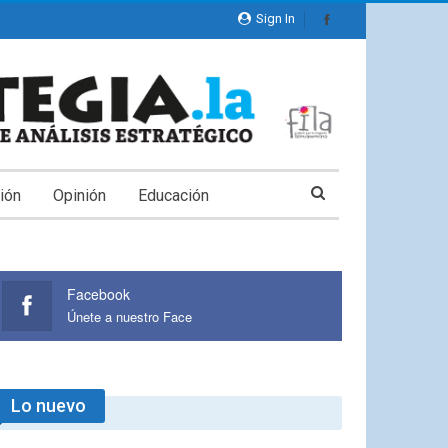
Sign In
ión
Opinión
Educación
Facebook
Únete a nuestro Face
Lo nuevo