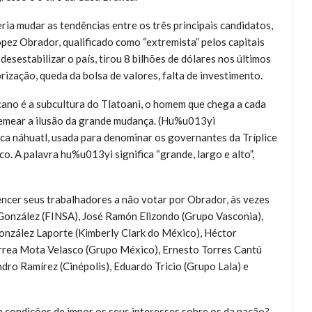
ia mudar as tendências entre os três principais candidatos,
ópez Obrador, qualificado como “extremista” pelos capitais
desestabilizar o país, tirou 8 bilhões de dólares nos últimos
rização, queda da bolsa de valores, falta de investimento.
cano é a subcultura do Tlatoani, o homem que chega a cada
semear a ilusão da grande mudança. (Hu%u013yi
a náhuatl, usada para denominar os governantes da Tríplice
o. A palavra hu%u013yi significa “grande, largo e alto”,
er seus trabalhadores a não votar por Obrador, às vezes
 González (FINSA), José Ramón Elizondo (Grupo Vasconia),
nzález Laporte (Kimberly Clark do México), Héctor
rea Mota Velasco (Grupo México), Ernesto Torres Cantú
ndro Ramírez (Cinépolis), Eduardo Tricio (Grupo Lala) e
condições de impor os seus interesses sobre os da nação?