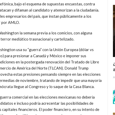
efónica, bajo el esquema de supuestas encuestas, contra
acan y difaman al candidato y atemorizan a la ciudadanía.
les empresarios del país, que instan públicamente a los
ar por AMLO.
Washington la semana previa a los comicios, con alguna
l terror mediático trasnacional y cartelizado.
hington usa su “guerra” con la Unión Europea (dólar vs
o) para presionar a Canadá y México e imponer sus
diciones en la postergada renovación del Tratado de Libre
¿
mercio de América del Norte (TLCAN). Donald Trump
a
ovecha estas presiones pensando siempre en las elecciones
A
ermedias de noviembre, tratando de impedir que una mayoría
ócrata llegue al Congreso y lo saque de la Casa Blanca.
guerra comercial en las elecciones mexicanas no debería
ndidatos e incluso podría acrecentar las posibilidades de
capitales financieros. El poder financiero, en su intento de