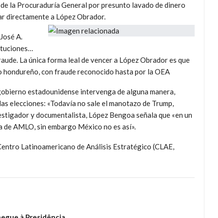
 de la Procuraduría General por presunto lavado de dinero
ntar directamente a López Obrador.
 José A.
tituciones…
fraude. La única forma leal de vencer a López Obrador es que
tilo hondureño, con fraude reconocido hasta por la OEA
 gobierno estadounidense intervenga de alguna manera,
 las elecciones: «Todavía no sale el manotazo de Trump,
vestigador y documentalista, López Bengoa señala que «en un
ia de AMLO, sin embargo México no es así».
entro Latinoamericano de Análisis Estratégico (CLAE,
hegue à Presidência