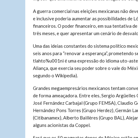
A guerra comercial nas eleições mexicanas não dever
e inclusive poderia aumentar as possibilidades de L
financeiros. O poder financeiro, em sua tentativa de 
três meses, e quer apresentar um cenário de desvalo
Uma das ideias constantes do sistema político mexi
seis anos para “renovar a esperança”, prometendo 
tlahto%u001ni é uma expressão do idioma uto-astec
Aliança, que exercia seu poder sobre o vale do Méxic
segundo o Wikipedia).
Grandes megaempresários mexicanos tentam convenc
de forma ameaçadora. Entre eles, Sergio Argüelles
José Fernández Carbajal (Grupo FEMSA), Claudio Go
Hernández Pons Torres (Grupo Herdez), Germán Lar
(Citibanamex), Alberto Baillères (Grupo BAL), Aleja
alguns acionistas da Coppel.
Será que os 50 magnatas donos do México estão em 