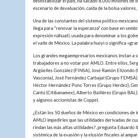
desestabilizar el país, ha sacado 8.000 millones de 
escenario de devaluación, caída de la bolsa valores, 
Una de las constantes del sistema político mexicano 
llega para “renovar la esperanza” con base en sembra
expresión náhuatl, usada para denominar a los gober
el valle de México. La palabra huēyi o significa «gran
Los grandes megaempresarios mexicanos instan a s
trabajadores a no votar por AMLO. Entre ellos, Ser
Argüelles González (FINSA), José Ramón Elizondo 
Vasconia), José Fernández Carbajal (Grupo FEMSA),
Héctor Hernández Pons Torres (Grupo Herdez), Ger
Cantú (Citibanamex), Alberto Baillères (Grupo BAL),
y algunos accionistas de Coppel.
¿Están los 50 dueños de México en condiciones de i
AMLO impedirles que las utilidades derivadas de cu
rindan las más altas utilidades?, pregunta Eduardo Ib
sistémica de la evasión y la elusión fiscales al ampa