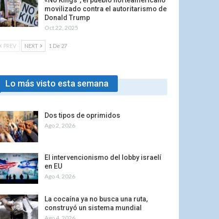
«No Kings”, el pueblo norteamericano
movilizado contra el autoritarismo de
Donald Trump
Oct 22, 2025
PREV
NEXT
1 De 27
Lo más visto esta semana
Dos tipos de oprimidos
Ago 2, 2026
El intervencionismo del lobby israelí
en EU
Ago 4, 2026
La cocaína ya no busca una ruta,
construyó un sistema mundial
Ago 4, 2026