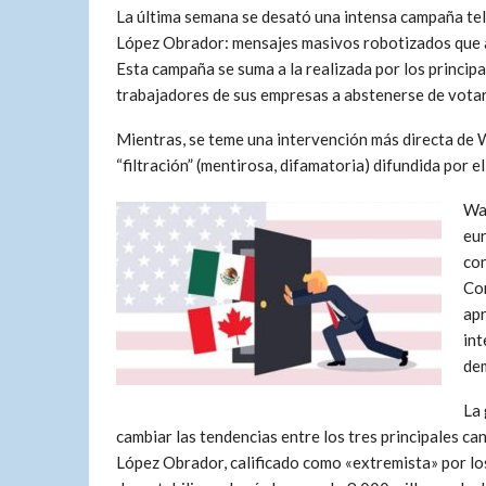
La última semana se desató una intensa campaña tel
López Obrador: mensajes masivos robotizados que at
Esta campaña se suma a la realizada por los principa
trabajadores de sus empresas a abstenerse de vot
Mientras, se teme una intervención más directa de 
“filtración” (mentirosa, difamatoria) difundida por e
Was
eur
con
Co
apr
int
dem
La 
cambiar las tendencias entre los tres principales ca
López Obrador, calificado como «extremista» por los 