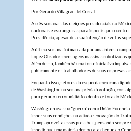
Por Gerardo Villagrán del Corral
A três semanas das eleições presidenciais no México
nacionais e estrangeiras para impedir que o cent
Presidência, apesar de a sua intenção de votos supe
A última semana foi marcada por uma intensa campa
López Obrador: mensagens massivas robotizadas qu
Além dessa, também há uma forte iniciativa impulsa
publicamente os trabalhadores de suas empresas a 
Enquanto isso, setores da esquerda mexicana ligad
de Washington na semana prévia à votação, com alg
para gerar o terror midiático dentro e fora do Méxi
Washington usa sua “guerra” com a União Europeia (
impor suas condições na adiada renovação do Trat
Trump aproveita essas pressões, pensando sempre n
impedir que uma maioria democrata chegue ao Congr