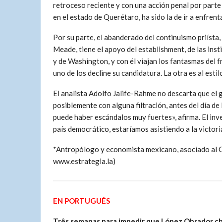
retroceso reciente y con una acción penal por parte
en el estado de Querétaro, ha sido la de ir a enfre
Por su parte, el abanderado del continuismo priísta,
Meade, tiene el apoyo del establishment, de las ins
y de Washington, y con él viajan los fantasmas del 
uno de los decline su candidatura. La otra es al es
El analista Adolfo Jalife-Rahme no descarta que el
posiblemente con alguna filtración, antes del día de
puede haber escándalos muy fuertes», afirma. El in
país democrático, estaríamos asistiendo a la victor
*Antropólogo y economista mexicano, asociado al C
www.estrategia.la)
EN PORTUGUÉS
Três semanas para impedir que López Obrador c