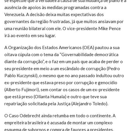
se especule que a verdadeira causa de sua mudança de plano e a
ausência de apoios às medidas programadas contra a
Venezuela. A decisão deixa muitas expectativas dos
governantes da região frustradas, já que muitos ansiavam por
uma reunião bilateral com ele. O vice-presidente Mike Pence
irá ao evento em seu lugar.
A Organização dos Estados Americanos (OEA) pautou a sua
oitava cúpula com o tema da “Governabilidade democrática
diante da corrupção”, e o faz em um país que acaba de perder o
seu presidente em meio a um escândalo de corrupção (Pedro
Pablo Kuczynski), o mesmo que no ano passado indultou outro
ex-presidente que estava preso por corrupção e genocídio
(Alberto Fujimori), sem contar os casos de um ex-presidente
que está preso (Ollanta Humala) e outro que teve sua
repatriação solicitada pela Justiça (Alejandro Toledo).
O Caso Odebrecht ainda retumba em todo o continente. A
empreiteira brasileira é acusada de montar um complexo
esquema de subornos e compra de favores a presidentes,