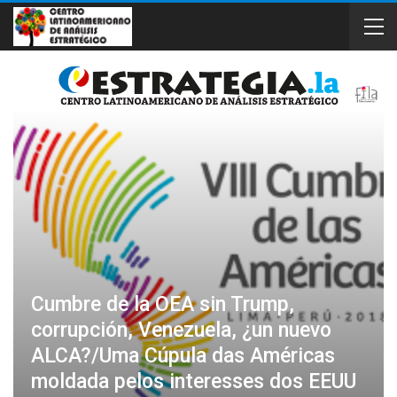
Cumbre de la OEA sin Trump,
corrupción, Venezuela, ¿un nuevo
ALCA?/Uma Cúpula das Américas
moldada pelos interesses dos EEUU