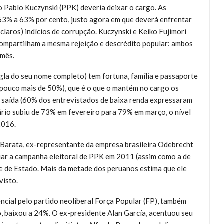
 Pablo Kuczynski (PPK) deveria deixar o cargo. As
53% a 63% por cento, justo agora em que deverá enfrentar
laros) indícios de corrupção. Kuczynski e Keiko Fujimori
 compartilham a mesma rejeição e descrédito popular: ambos
 mês.
gla do seu nome completo) tem fortuna, família e passaporte
(pouco mais de 50%), que é o que o mantém no cargo os
 saída (60% dos entrevistados de baixa renda expressaram
rio subiu de 73% em fevereiro para 79% em março, o nível
2016.
 Barata, ex-representante da empresa brasileira Odebrecht
ciar a campanha eleitoral de PPK em 2011 (assim como a de
e de Estado. Mais da metade dos peruanos estima que ele
visto.
encial pelo partido neoliberal Força Popular (FP), também
, baixou a 24%. O ex-presidente Alan García, acentuou seu