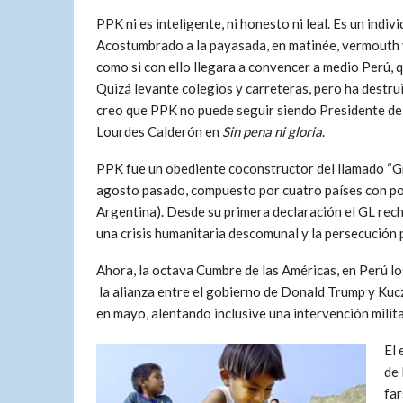
PPK ni es inteligente, ni honesto ni leal. Es un indi
Acostumbrado a la payasada, en matinée, vermouth 
como si con ello llegara a convencer a medio Perú, 
Quizá levante colegios y carreteras, pero ha destrui
creo que PPK no puede seguir siendo Presidente del 
Lourdes Calderón en
Sin pena ni gloria
.
PPK fue un obediente coconstructor del llamado “G
agosto pasado, compuesto por cuatro países con pod
Argentina). Desde su primera declaración el GL re
una crisis humanitaria descomunal y la persecución p
Ahora, la octava Cumbre de las Américas, en Perú los 
la alianza entre el gobierno de Donald Trump y Kucz
en mayo, alentando inclusive una intervención militar
El 
de 
far