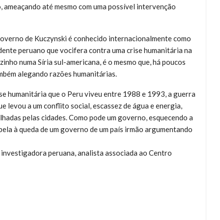
o, ameaçando até mesmo com uma possível intervenção
governo de Kuczynski é conhecido internacionalmente como
idente peruano que vocifera contra uma crise humanitária na
izinho numa Síria sul-americana, é o mesmo que, há poucos
também alegando razões humanitárias.
ise humanitária que o Peru viveu entre 1988 e 1993, a guerra
e levou a um conflito social, escassez de água e energia,
alhadas pelas cidades. Como pode um governo, esquecendo a
apela à queda de um governo de um país irmão argumentando
 investigadora peruana, analista associada ao Centro