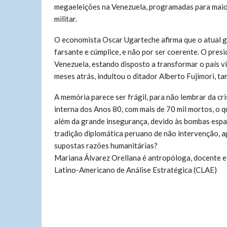
megaeleições na Venezuela, programadas para mai
militar.
O economista Oscar Ugarteche afirma que o atual 
farsante e cúmplice, e não por ser coerente. O pres
Venezuela, estando disposto a transformar o país v
meses atrás, indultou o ditador Alberto Fujimori, 
A memória parece ser frágil, para não lembrar da cr
interna dos Anos 80, com mais de 70 mil mortos, o qu
além da grande insegurança, devido às bombas esp
tradição diplomática peruano de não intervenção, 
supostas razões humanitárias?
Mariana Álvarez Orellana é antropóloga, docente e
Latino-Americano de Análise Estratégica (CLAE)