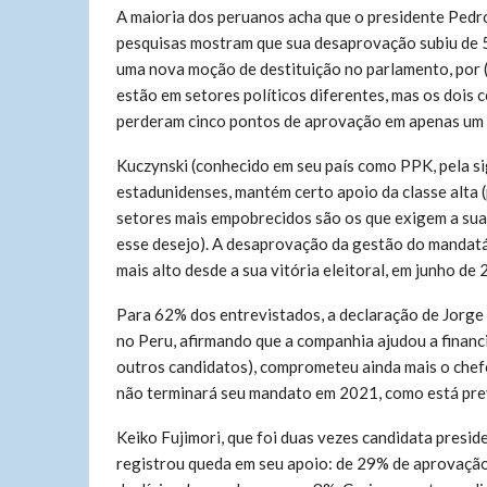
A maioria dos peruanos acha que o presidente Pedro
pesquisas mostram que sua desaprovação subiu de 
uma nova moção de destituição no parlamento, por (c
estão em setores políticos diferentes, mas os dois
perderam cinco pontos de aprovação em apenas um
Kuczynski (conhecido em seu país como PPK, pela si
estadunidenses, mantém certo apoio da classe alta 
setores mais empobrecidos são os que exigem a sua
esse desejo). A desaprovação da gestão do mandatá
mais alto desde a sua vitória eleitoral, em junho de 
Para 62% dos entrevistados, a declaração de Jorge
no Peru, afirmando que a companhia ajudou a finan
outros candidatos), comprometeu ainda mais o chef
não terminará seu mandato em 2021, como está pre
Keiko Fujimori, que foi duas vezes candidata presid
registrou queda em seu apoio: de 29% de aprovação