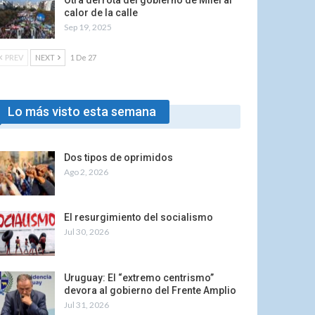
Otra derrota del gobierno de Milei al
calor de la calle
Sep 19, 2025
PREV
NEXT
1 De 27
Lo más visto esta semana
Dos tipos de oprimidos
Ago 2, 2026
El resurgimiento del socialismo
Jul 30, 2026
Uruguay: El “extremo centrismo”
devora al gobierno del Frente Amplio
Jul 31, 2026