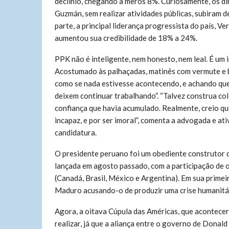
declínio, chegando a meros 8%. Curiosamente, os dir
Guzmán, sem realizar atividades públicas, subiram 
parte, a principal liderança progressista do país, 
aumentou sua credibilidade de 18% a 24%.
PPK não é inteligente, nem honesto, nem leal. É um 
Acostumado às palhaçadas, matinês com vermute e 
como se nada estivesse acontecendo, e achando que
deixem continuar trabalhando”. “Talvez construa co
confiança que havia acumulado. Realmente, creio qu
incapaz, e por ser imoral”, comenta a advogada e at
candidatura.
O presidente peruano foi um obediente construtor 
lançada em agosto passado, com a participação de o
(Canadá, Brasil, México e Argentina). Em sua primei
Maduro acusando-o de produzir uma crise humanitár
Agora, a oitava Cúpula das Américas, que acontecerá 
realizar, já que a aliança entre o governo de Donald