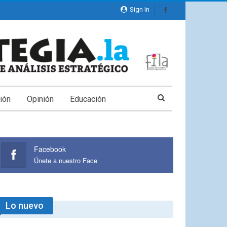
Sign In
ión
Opinión
Educación
Facebook
Únete a nuestro Face
Lo nuevo