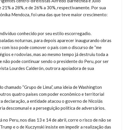
igentes centro-direitistas Alfredo Barnechea e Julio
de 21% a 28%, e de 26% a 30%, respectivamente. Por sua
Verónika Mendoza, foi uma das que teve maior crescimento:
indivíduo conhecido por seu estilo escorregadio.
baladas noturnas, para depois aparecer inaugurando obras
 com isso pode comover o país com o discurso de “me
légios e rodovias, mas ao mesmo tempo já destruiu toda a
e não pode continuar sendo o presidente do Peru, por ser
ivista Lourdes Calderón, outrora apoiadora de sua
do chamado “Grupo de Lima”, uma ideia de Washington
utros quatro países com poder econômico e territorial
ra declaração, a entidade atacou o governo de Nicolás
ia descomunal e a perseguição política de adversários.
no Peru, nos dias 13 e 14 de abril, corre o risco de não se
 Trump e o de Kuczynski insiste em impedir a realização das