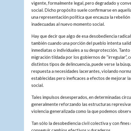
vigente, formalmente legal, pero degradado y conver
social. Dicho propósito suele confirmarse en aquell
una representación política que encauza la rebelión
inadecuadas al nuevo momento social.
Hay que decir que algo de esa desobediencia radica
también cuando una porción del pueblo intenta sali
inmediatas o individuales a su desprotección. Tanto 
migración tildada por los gobiernos de “irregular”, 
distintos tipos de delincuencia, puede verse la búsq
respuesta a necesidades lacerantes, violando norm
establecidas pero ineficaces a efectos de mejorar la
social.
Tales impulsos desesperados, en determinadas circ
generalmente reforzando las estructuras represivas
violencia generalizada como la que podemos observar
Tan sólo la desobediencia civil colectiva y con fine
conseguir cambios efectivos y duraderos.