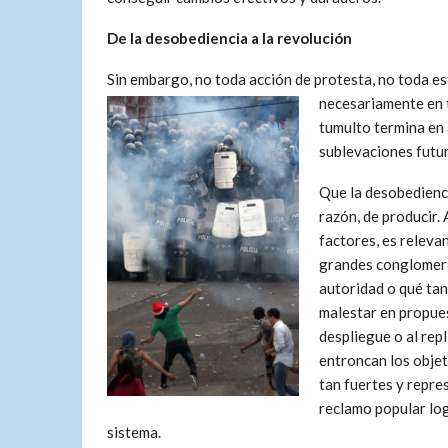
De la desobediencia a la revolución
Sin embargo, no toda acción de protesta, no toda e
necesariamente en
tumulto termina en
sublevaciones futur
Que la desobedienci
razón, de producir. 
factores, es releva
grandes conglomera
autoridad o qué tan
malestar en propues
despliegue o al rep
entroncan los objet
tan fuertes y repres
reclamo popular log
sistema.