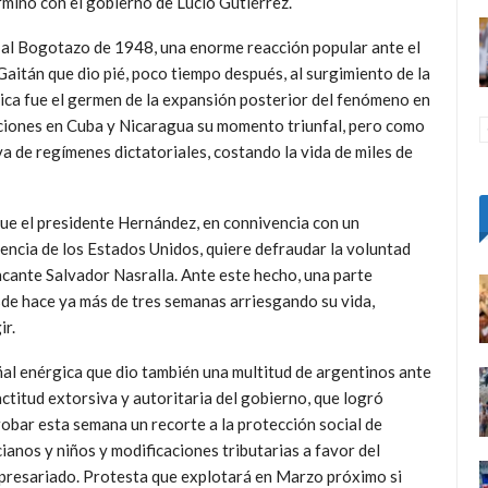
rminó con el gobierno de Lucio Gutiérrez.
o al Bogotazo de 1948, una enorme reacción popular ante el
 Gaitán que dio pié, poco tiempo después, al surgimiento de la
ítica fue el germen de la expansión posterior del fenómeno en
luciones en Cuba y Nicaragua su momento triunfal, pero como
a de regímenes dictatoriales, costando la vida de miles de
ue el presidente Hernández, en connivencia con un
encia de los Estados Unidos, quiere defraudar la voluntad
ncante Salvador Nasralla. Ante este hecho, una parte
sde hace ya más de tres semanas arriesgando su vida,
ir.
al enérgica que dio también una multitud de argentinos ante
actitud extorsiva y autoritaria del gobierno, que logró
obar esta semana un recorte a la protección social de
ianos y niños y modificaciones tributarias a favor del
resariado. Protesta que explotará en Marzo próximo si