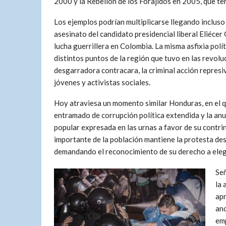
2000 y la Rebelión de los Forajidos en 2005, que te
Los ejemplos podrían multiplicarse llegando inclus
asesinato del candidato presidencial liberal Eliécer
lucha guerrillera en Colombia. La misma asfixia pol
distintos puntos de la región que tuvo en las revo
desgarradora contracara, la criminal acción represiv
jóvenes y activistas sociales.
Hoy atraviesa un momento similar Honduras, en el q
entramado de corrupción política extendida y la anu
popular expresada en las urnas a favor de su contri
importante de la población mantiene la protesta de
demandando el reconocimiento de su derecho a eleg
Señ
la 
apr
anc
emp