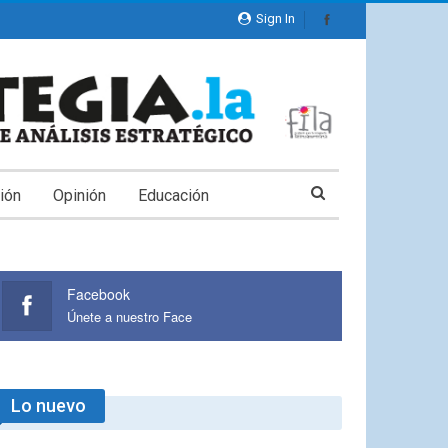
Sign In
ión
Opinión
Educación
Facebook
Únete a nuestro Face
Lo nuevo