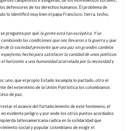
igentes campesinos e indígenas, de los movimientos sociales,
los defensores de los derechos humanos. El problema de
do lo identificó muy bien el papa Francisco: tierra, techo,
 se pregunta por qué
la gente está tan escéptica. Y se
 cambiando las condiciones que nos llevaron a la guerra y que
zón de la sociedad presiente que una paz sin grandes cambios
 espejismo, hecho para satisfacer la vanidad de unos políticos
e el horizonte a una humanidad acorralada por la necesidad y
s: uno, que el propio Estado incumpla lo pactado, otro el
nte del exterminio de la Unión Patriótica los colombianos
ceso de paz.
rrestar el avance del fortalecimiento de este fenómeno, el
ía en evidente peligro y por ende los otros puntos acordados
 izquierda latinoamericana radica en la solidaridad que
ovimiento social y popular colombiano de exigir el