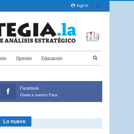
Sign In
ión
Opinión
Educación
Facebook
Únete a nuestro Face
Lo nuevo