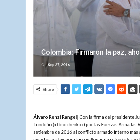
Colombia: Firmaron la paz, aho
On
Sep 27, 2016
Share
Álvaro Renzi Rangel|
Con la firma del presidente 
Londoño («Timochenko») por las Fuerzas Armadas Re
setiembre de 2016 al conflicto armado interno más
muertos y al menos cinco millones de refugiados y 