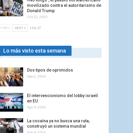
«No Kings”, el pueblo norteamericano
movilizado contra el autoritarismo de
Donald Trump
Oct 22, 2025
PREV
NEXT
1 De 27
Lo más visto esta semana
Dos tipos de oprimidos
Ago 2, 2026
El intervencionismo del lobby israelí
en EU
Ago 4, 2026
La cocaína ya no busca una ruta,
construyó un sistema mundial
Ago 4, 2026