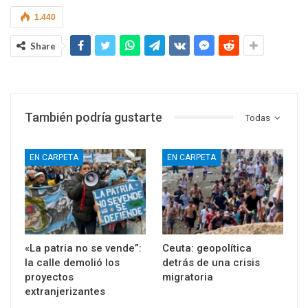
1.440
Share
También podría gustarte
Todas
EN CARPETA
EN CARPETA
«La patria no se vende”:
Ceuta: geopolítica
la calle demolió los
detrás de una crisis
proyectos
migratoria
extranjerizantes