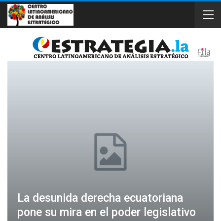
La desunida derecha ecuatoriana
pone su mira en el poder legislativo