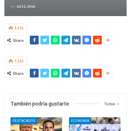
On
Jul 11, 2016
1.131
Share
1.131
Share
También podría gustarte
Todas
DESTACADOS
ECONOMIA