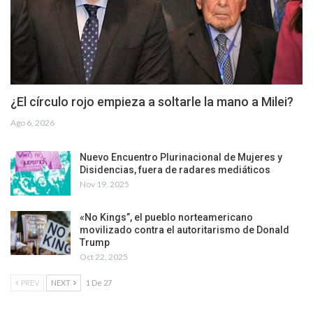
¿El círculo rojo empieza a soltarle la mano a Milei?
Ago 6, 2026
Nuevo Encuentro Plurinacional de Mujeres y
Disidencias, fuera de radares mediáticos
Nov 19, 2025
«No Kings”, el pueblo norteamericano
movilizado contra el autoritarismo de Donald
Trump
Oct 22, 2025
PREV
NEXT
1 De 27