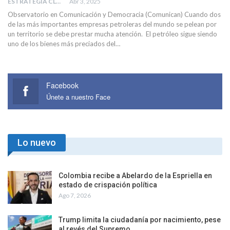
ESTRATEGIA CLAE
Abr 3, 2025
Observatorio en Comunicación y Democracia (Comunican) Cuando dos
de las más importantes empresas petroleras del mundo se pelean por
un territorio se debe prestar mucha atención. El petróleo sigue siendo
uno de los bienes más preciados del…
Facebook
Únete a nuestro Face
Lo nuevo
Colombia recibe a Abelardo de la Espriella en
estado de crispación política
Ago 7, 2026
Trump limita la ciudadanía por nacimiento, pese
al revés del Supremo