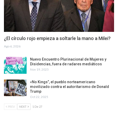
¿El círculo rojo empieza a soltarle la mano a Milei?
Ago 6, 2026
Nuevo Encuentro Plurinacional de Mujeres y
Disidencias, fuera de radares mediáticos
Nov 19, 2025
«No Kings”, el pueblo norteamericano
movilizado contra el autoritarismo de Donald
Trump
Oct 22, 2025
PREV
NEXT
1 De 27