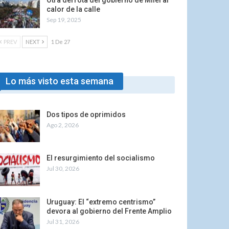
Otra derrota del gobierno de Milei al
calor de la calle
Sep 19, 2025
PREV
NEXT
1 De 27
Lo más visto esta semana
Dos tipos de oprimidos
Ago 2, 2026
El resurgimiento del socialismo
Jul 30, 2026
Uruguay: El “extremo centrismo”
devora al gobierno del Frente Amplio
Jul 31, 2026