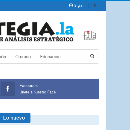
Sign In
ión
Opinión
Educación
Facebook
Únete a nuestro Face
Lo nuevo