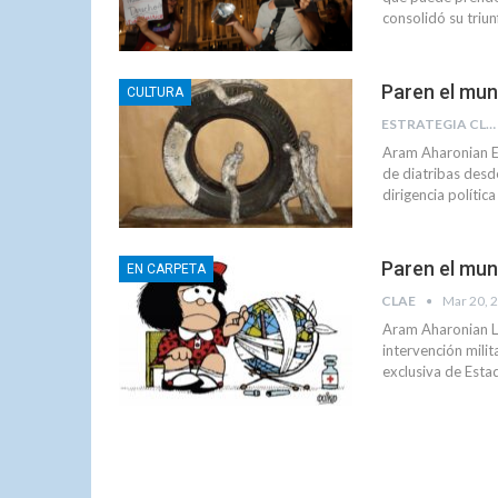
consolidó su triun
Paren el mun
CULTURA
ESTRATEGIA CLAE
Aram Aharonian En
de diatribas desd
dirigencia políti
Paren el mun
EN CARPETA
CLAE
Mar 20, 
Aram Aharonian La
intervención mili
exclusiva de Esta