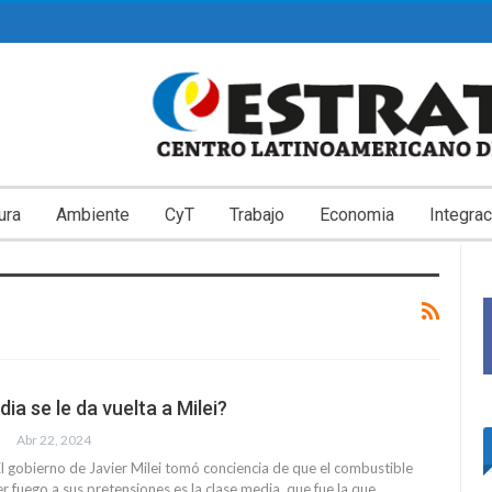
ura
Ambiente
CyT
Trabajo
Economia
Integrac
ia se le da vuelta a Milei?
Abr 22, 2024
 gobierno de Javier Milei tomó conciencia de que el combustible
 fuego a sus pretensiones es la clase media, que fue la que