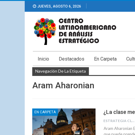
JUEVES, AGOSTO 6, 2026
Inicio
Destacados
En Carpeta
Cult
Navegación De La Etiqueta
Aram Aharonian
¿La clase med
EN CARPETA
ESTRATEGIA CLAE
Aram Aharonian El
que puede prender