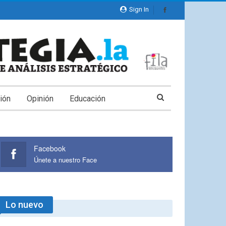
Sign In
ión
Opinión
Educación
Facebook
Únete a nuestro Face
Lo nuevo