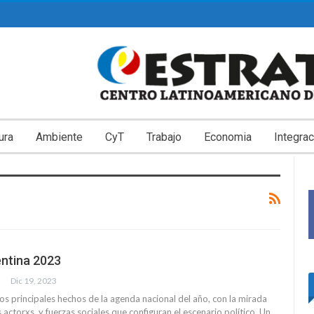
ura
Ambiente
CyT
Trabajo
Economia
Integrac
ntina 2023
Dic 19, 2023
os principales hechos de la agenda nacional del año, con la mirada
s actorxs, y fuerzas sociales que configuran el escenario político. Un