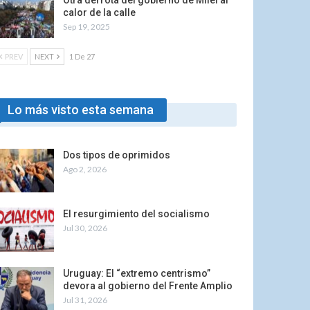
Otra derrota del gobierno de Milei al
calor de la calle
Sep 19, 2025
PREV
NEXT
1 De 27
Lo más visto esta semana
Dos tipos de oprimidos
Ago 2, 2026
El resurgimiento del socialismo
Jul 30, 2026
Uruguay: El “extremo centrismo”
devora al gobierno del Frente Amplio
Jul 31, 2026