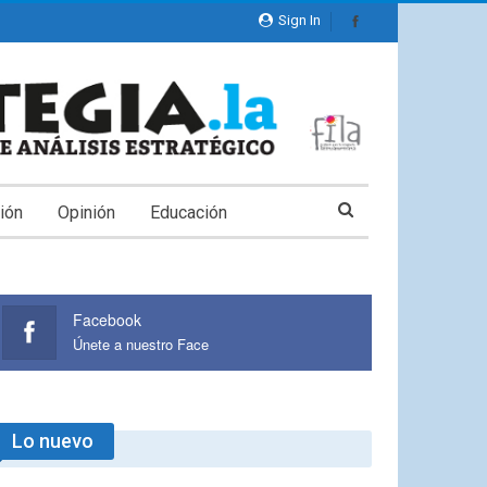
Sign In
ión
Opinión
Educación
Facebook
Únete a nuestro Face
Lo nuevo