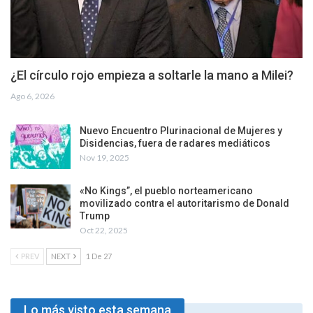
¿El círculo rojo empieza a soltarle la mano a Milei?
Ago 6, 2026
Nuevo Encuentro Plurinacional de Mujeres y
Disidencias, fuera de radares mediáticos
Nov 19, 2025
«No Kings”, el pueblo norteamericano
movilizado contra el autoritarismo de Donald
Trump
Oct 22, 2025
PREV
NEXT
1 De 27
Lo más visto esta semana