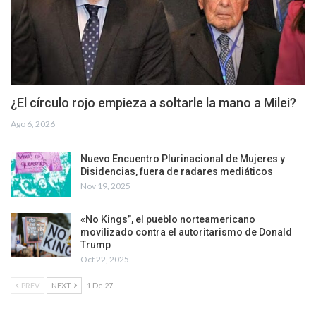
¿El círculo rojo empieza a soltarle la mano a Milei?
Ago 6, 2026
Nuevo Encuentro Plurinacional de Mujeres y
Disidencias, fuera de radares mediáticos
Nov 19, 2025
«No Kings”, el pueblo norteamericano
movilizado contra el autoritarismo de Donald
Trump
Oct 22, 2025
PREV
NEXT
1 De 27