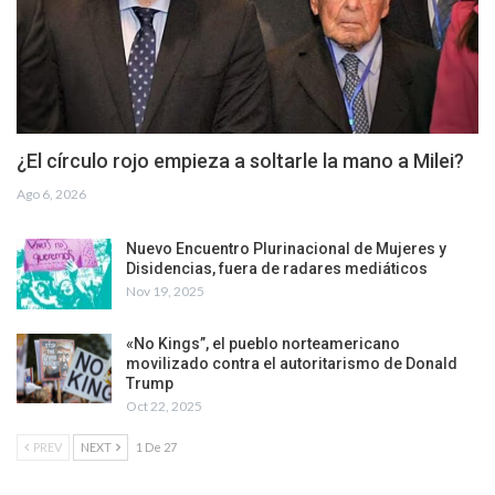
¿El círculo rojo empieza a soltarle la mano a Milei?
Ago 6, 2026
Nuevo Encuentro Plurinacional de Mujeres y
Disidencias, fuera de radares mediáticos
Nov 19, 2025
«No Kings”, el pueblo norteamericano
movilizado contra el autoritarismo de Donald
Trump
Oct 22, 2025
PREV
NEXT
1 De 27