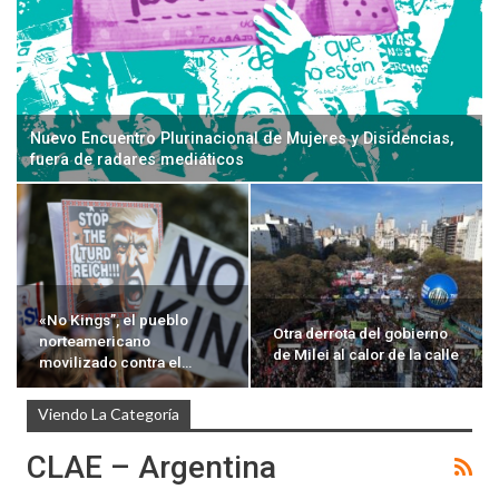
Nuevo Encuentro Plurinacional de Mujeres y Disidencias,
fuera de radares mediáticos
«No Kings”, el pueblo
Otra derrota del gobierno
norteamericano
de Milei al calor de la calle
movilizado contra el…
Viendo La Categoría
CLAE – Argentina