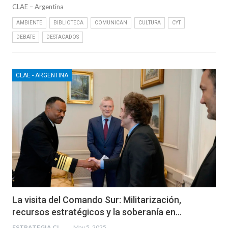
CLAE – Argentina
AMBIENTE
BIBLIOTECA
COMUNICAN
CULTURA
CYT
DEBATE
DESTACADOS
CLAE - ARGENTINA
La visita del Comando Sur: Militarización,
recursos estratégicos y la soberanía en…
ESTRATEGIA CLAE
May 5, 2025