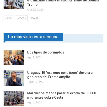
movilizado contra el autoritarismo de Donald
Trump
Oct 22, 2025
PREV
NEXT
1 De 27
Lo más visto esta semana
Dos tipos de oprimidos
Ago 2, 2026
Uruguay: El “extremo centrismo” devora al
gobierno del Frente Amplio
Jul 31, 2026
Marruecos manda parar el éxodo de 50.000
migrantes sobre Ceuta
Ago 1, 2026