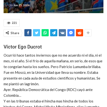
On
Jun 25, 2026
221
Share
Víctor Ego Ducrot
Ocurrió hace tantos inviernos que no me acuerdo ni el día, ni el
mes, ni el año. Sí el frío de aquella mañana, en serio, de esos que
te congelan hasta los sueños. Pero Patricio Lumumba brillaba.
Fue en Moscú, en la Universidad que lleva su nombre. Estaba
presente en cada aula de estudios científicos y humanistas. Se
me piantó un lagrimón.
Ayer. República Democrática del Congo (RDC) cayó ante
Colombia…
Y en las tribunas estaba el hincha mas hincha de todos los
hinchas del Congo, Michel Nkuka Mboladinga, alias Lumumba