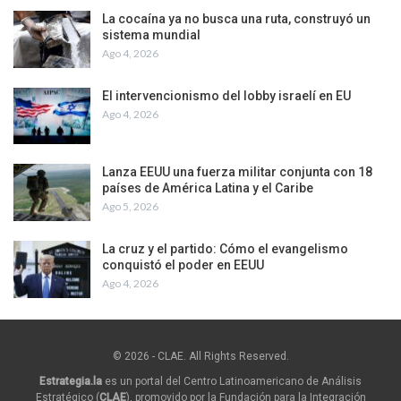
La cocaína ya no busca una ruta, construyó un
sistema mundial
Ago 4, 2026
El intervencionismo del lobby israelí en EU
Ago 4, 2026
Lanza EEUU una fuerza militar conjunta con 18
países de América Latina y el Caribe
Ago 5, 2026
La cruz y el partido: Cómo el evangelismo
conquistó el poder en EEUU
Ago 4, 2026
© 2026 - CLAE. All Rights Reserved.
Estrategia.la
es un portal del Centro Latinoamericano de Análisis
Estratégico (
CLAE
), promovido por la Fundación para la Integración