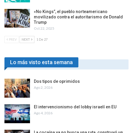
«No Kings”, el pueblo norteamericano
movilizado contra el autoritarismo de Donald
Trump
Oct 22, 2025
PREV
NEXT
1 De 27
Lo más visto esta semana
Dos tipos de oprimidos
Ago 2, 2026
El intervencionismo del lobby israelí en EU
Ago 4, 2026
La cocaína ya no busca una ruta, construyó un