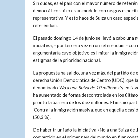
Sin dudas, es el país con el mayor número de referén
democrático suizo es un modelo con rasgos específi
representativa. Y esto hace de Suiza un caso especia
referéndum.
El pasado domingo 14 de junio se llevó a cabo una 
iniciativa, – por tercera vez en un referéndum – con 
argumentaría cuyo objetivo es limitar la inmigración
estigmas de la prioridad nacional.
La propuesta ha salido, una vez más, del partido de
derecha Unión Democrática de Centro (UDC), que la
denominado
‘No a una Suiza de 10 millones’
y en fav
ha aumentado de forma descontrolada en los últimos 
pronto la barrera de los diez millones. El mismo par
‘Contra la inmigración masiva’, que en aquella ocas
(50,3 %).
De haber triunfado la iniciativa «No a una Suiza de 
convertido en el primer país del mundo en fijar con