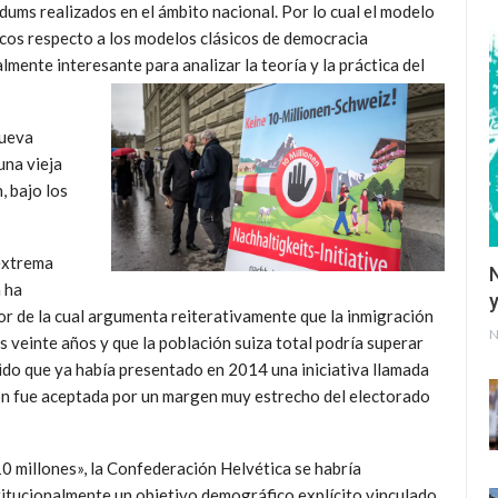
dums realizados en el ámbito nacional. Por lo cual el modelo
cos respecto a los modelos clásicos de democracia
lmente interesante para analizar la teoría y la práctica del
nueva
una vieja
, bajo los
 extrema
 ha
y
or de la cual argumenta reiterativamente que la inmigración
N
veinte años y que la población suiza total podría superar
tido que ya había presentado en 2014 una iniciativa llamada
ión fue aceptada por un margen muy estrecho del electorado
10 millones», la Confederación Helvética se habría
stitucionalmente un objetivo demográfico explícito vinculado