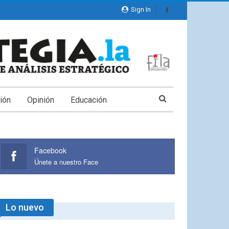
Sign In
ión
Opinión
Educación
Facebook
Únete a nuestro Face
Lo nuevo