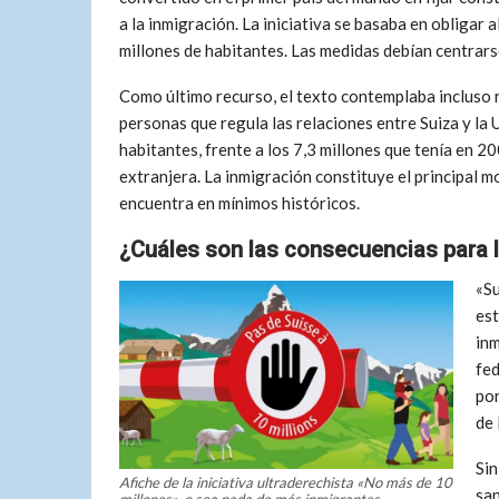
a la inmigración. La iniciativa se basaba en obligar 
millones de habitantes. Las medidas debían centrarse e
Como último recurso, el texto contemplaba incluso re
personas que regula las relaciones entre Suiza y la
habitantes, frente a los 7,3 millones que tenía en 2
extranjera. La inmigración constituye el principal m
encuentra en mínimos históricos.
¿Cuáles son las consecuencias para 
«Su
est
inm
fe
por
de 
Sin
Afiche de la iniciativa ultraderechista «No más de 10
san
millones». o sea nada de más inmigrantes-