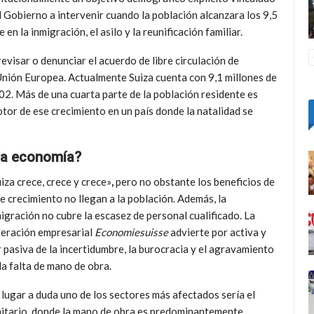
al Gobierno a intervenir cuando la población alcanzara los 9,5
n la inmigración, el asilo y la reunificación familiar.
visar o denunciar el acuerdo de libre circulación de
 Unión Europea. Actualmente Suiza cuenta con 9,1 millones de
002. Más de una cuarta parte de la población residente es
otor de ese crecimiento en un país donde la natalidad se
la economía?
iza crece, crece y crece»
,
pero no obstante los beneficios de
e crecimiento no llegan a la población. Además, la
igración no cubre la escasez de personal cualificado. La
deración empresarial
Economiesuisse
advierte por activa y
 pasiva de la incertidumbre, la burocracia y el agravamiento
la falta de mano de obra.
 lugar a duda uno de los sectores más afectados sería el
itario, donde la mano de obra es predominantemente