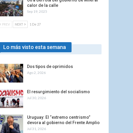
Otra derrota del gobierno de Milei al
calor de la calle
Sep 19, 2025
PREV
NEXT
1 De 27
Lo más visto esta semana
Dos tipos de oprimidos
Ago 2, 2026
El resurgimiento del socialismo
Jul 30, 2026
Uruguay: El “extremo centrismo”
devora al gobierno del Frente Amplio
Jul 31, 2026