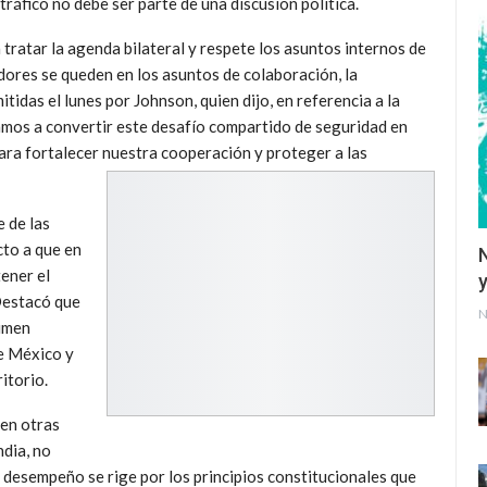
tráfico no debe ser parte de una discusión política.
ratar la agenda bilateral y respete los asuntos internos de
dores se queden en los asuntos de colaboración, la
tidas el lunes por Johnson, quien dijo, en referencia a la
camos a convertir este desafío compartido de seguridad en
para fortalecer nuestra cooperación y proteger a las
e de las
cto a que en
ener el
y
Destacó que
N
rimen
e México y
itorio.
en otras
ndia, no
 desempeño se rige por los principios constitucionales que