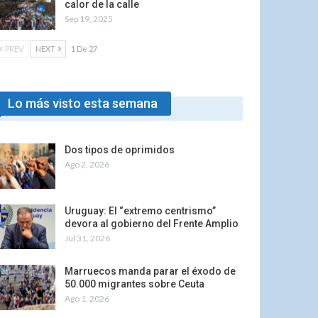
calor de la calle
Sep 19, 2025
PREV
NEXT
1 De 27
Lo más visto esta semana
Dos tipos de oprimidos
Ago 2, 2026
Uruguay: El “extremo centrismo”
devora al gobierno del Frente Amplio
Jul 31, 2026
Marruecos manda parar el éxodo de
50.000 migrantes sobre Ceuta
Ago 1, 2026