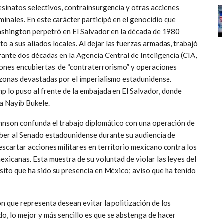
esinatos selectivos, contrainsurgencia y otras acciones
iminales. En este carácter participó en el genocidio que
shington perpetró en El Salvador en la década de 1980
to a sus aliados locales. Al dejar las fuerzas armadas, trabajó
rante dos décadas en la Agencia Central de Inteligencia (CIA,
siones encubiertas, de “contraterrorismo” y operaciones
s zonas devastadas por el imperialismo estadunidense.
p lo puso al frente de la embajada en El Salvador, donde
a Nayib Bukele.
ohnson confunda el trabajo diplomático con una operación de
saber al Senado estadounidense durante su audiencia de
scartar acciones militares en territorio mexicano contra los
mexicanas. Esta muestra de su voluntad de violar las leyes del
ósito que ha sido su presencia en México; aviso que ha tenido
n que representa desean evitar la politización de los
o, lo mejor y más sencillo es que se abstenga de hacer