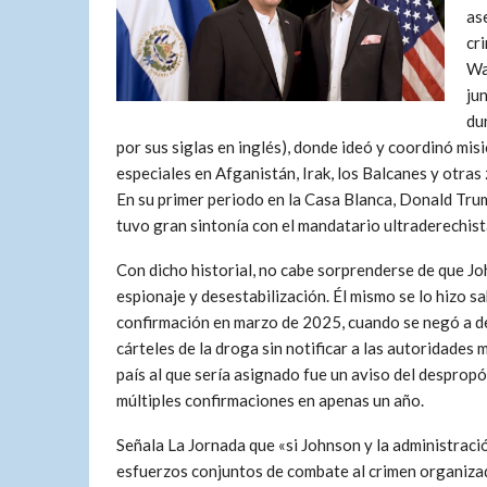
as
cr
Wa
jun
du
por sus siglas en inglés), donde ideó y coordinó mi
especiales en Afganistán, Irak, los Balcanes y otra
En su primer periodo en la Casa Blanca, Donald Trum
tuvo gran sintonía con el mandatario ultraderechist
Con dicho historial, no cabe sorprenderse de que J
espionaje y desestabilización. Él mismo se lo hizo 
confirmación en marzo de 2025, cuando se negó a de
cárteles de la droga sin notificar a las autoridades 
país al que sería asignado fue un aviso del desprop
múltiples confirmaciones en apenas un año.
Señala La Jornada que «si Johnson y la administració
esfuerzos conjuntos de combate al crimen organizad