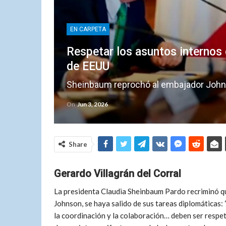
EN CARPETA
Respetar los asuntos internos 
de EEUU
Sheinbaum reprochó al embajador Johns
On
Jun 3, 2026
Share
Gerardo Villagrán del Corral
La presidenta Claudia Sheinbaum Pardo recriminó q
Johnson, se haya salido de sus tareas diplomáticas:
la coordinación y la colaboración… deben ser respet