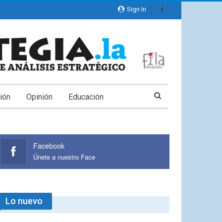
Sign In
ión
Opinión
Educación
Facebook
Únete a nuestro Face
Lo nuevo