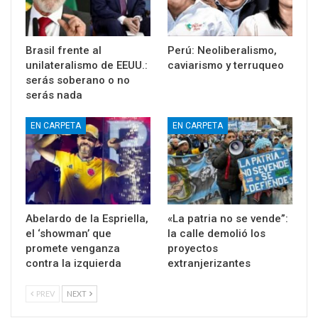
Brasil frente al
Perú: Neoliberalismo,
unilateralismo de EEUU.:
caviarismo y terruqueo
serás soberano o no
serás nada
EN CARPETA
EN CARPETA
Abelardo de la Espriella,
«La patria no se vende”:
el ‘showman’ que
la calle demolió los
promete venganza
proyectos
contra la izquierda
extranjerizantes
PREV
NEXT