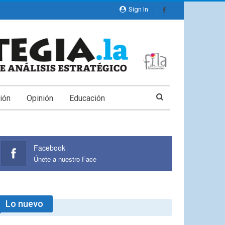
Sign In
ión
Opinión
Educación
Facebook
Únete a nuestro Face
Lo nuevo