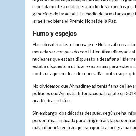
repetidamente a cualquiera, incluidos expertos jurí
genocidio de Israel allí. En medio de la matanza masi
israelí recibiera el Premio Nobel de la Paz.
Humo y espejos
Hace dos décadas, el mensaje de Netanyahu era cla
merecía ser comparado con Hitler. Ahmadineyad est
nucleares que estaba dispuesto a desafiar al líder r
estaba dispuesto a utilizar esas armas para extermin
contraataque nuclear de represalia contra su propio
No olvidemos que Ahmadineyad tenía fama de llevar
políticos que Amnistía Internacional señaló en 201
académica en Irán».
Sin embargo, dos décadas después, según se ha inf
persona más indicada para dirigir Irán; la persona po
más influencia en Irán que se oponía al programa nuc