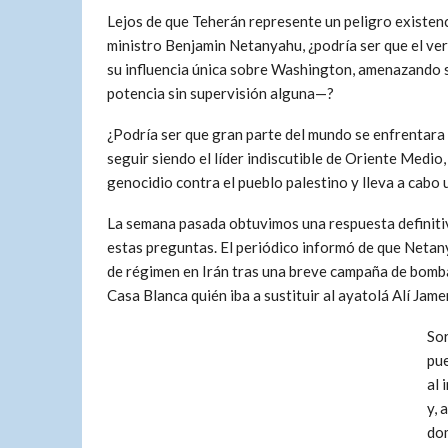
Lejos de que Teherán represente un peligro existenc
ministro Benjamin Netanyahu, ¿podría ser que el ve
su influencia única sobre Washington, amenazando s
potencia sin supervisión alguna—?
¿Podría ser que gran parte del mundo se enfrentara
seguir siendo el líder indiscutible de Oriente Medi
genocidio contra el pueblo palestino y lleva a cabo u
La semana pasada obtuvimos una respuesta definitiv
estas preguntas. El periódico informó de que Netan
de régimen en Irán tras una breve campaña de bomba
Casa Blanca quién iba a sustituir al ayatolá Alí Jame
So
pue
al 
y, 
dom