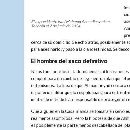
Se 
ciu
ase
El expresidente iraní Mahmud Ahmadineyad en
Teherán el 2 de junio de 2024
Ahm
pre
cerca de su domicilio. Se echó atrás, posiblemente
para asesinarlo, y pasó a la clandestinidad. Se desc
El hombre del saco definitivo
Ni los funcionarios estadounidenses ni los israelíe
complot para un cambio de régimen, un plan que el pe
eufemismos. La idea de que Ahmadineyad contara con
el poderío militar que lo respaldaban, para enfrenta
militar de élite de Irán responsable de proteger el r
Que alguien en la Casa Blanca se tomara en serio est
realmente asombrosa. Pero la hipótesis de que Ahma
es posiblemente la parte menos descabellada del pla