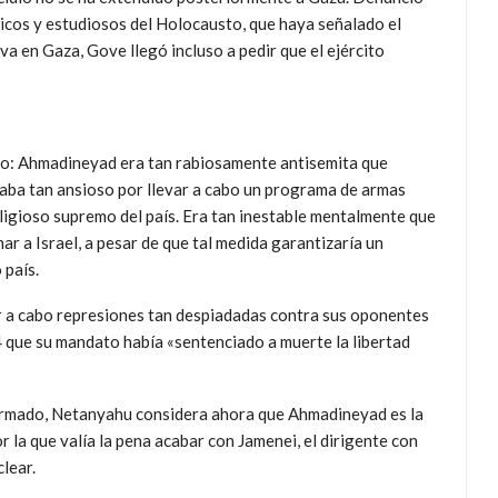
dicos y estudiosos del Holocausto, que haya señalado el
va en Gaza, Gove llegó incluso a pedir que el ejército
ro: Ahmadineyad era tan rabiosamente antisemita que
aba tan ansioso por llevar a cabo un programa de armas
eligioso supremo del país. Era tan inestable mentalmente que
ar a Israel, a pesar de que tal medida garantizaría un
 país.
 a cabo represiones tan despiadadas contra sus oponentes
4 que su mandato había «sentenciado a muerte la libertad
ormado, Netanyahu considera ahora que Ahmadineyad es la
r la que valía la pena acabar con Jamenei, el dirigente con
lear.