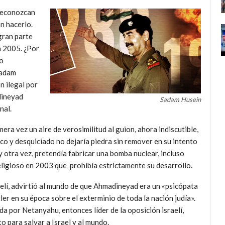
 reconozcan
n hacerlo.
gran parte
n 2005. ¿Por
co
Sadam
n ilegal por
dineyad
Sadam Husein
nal.
ra vez un aire de verosimilitud al guion, ahora indiscutible,
co y desquiciado no dejaría piedra sin remover en su intento
y otra vez, pretendía fabricar una bomba nuclear, incluso
eligioso en 2003 que prohibía estrictamente su desarrollo.
elí, advirtió al mundo de que Ahmadineyad era un «psicópata
ler en su época sobre el exterminio de toda la nación judía».
a por Netanyahu, entonces líder de la oposición israelí,
o para salvar a Israel y al mundo.