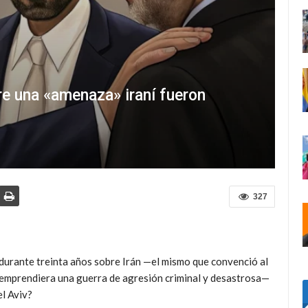
re una «amenaza» iraní fueron
327
 durante treinta años sobre Irán —el mismo que convenció al
emprendiera una guerra de agresión criminal y desastrosa—
el Aviv?