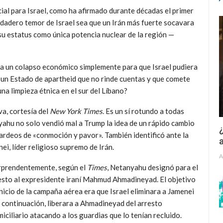
ial para Israel, como ha afirmado durante décadas el primer
rdadero temor de Israel sea que un Irán más fuerte socavara
u estatus como única potencia nuclear de la región —
 a un colapso económico simplemente para que Israel pudiera
o, un Estado de apartheid que no rinde cuentas y que comete
na limpieza étnica en el sur del Líbano?
a, cortesía del
New York Times
. Es un sí rotundo a todas
yahu no solo vendió mal a Trump la idea de un rápido cambio
¿
rdeos de «conmoción y pavor». También identificó ante la
a
nei, líder religioso supremo de Irán.
A
rprendentemente, según el
Times
, Netanyahu designó para el
sto al expresidente iraní Mahmud Ahmadineyad. El objetivo
inicio de la campaña aérea era que Israel eliminara a Jamenei
a continuación, liberara a Ahmadineyad del arresto
iciliario atacando a los guardias que lo tenían recluido.