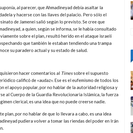
suponía, al parecer, que Ahmadineyad debía asaltar la
dadela y hacerse con las llaves del palacio. Pero sólo el
sinato de Jamenei salió según lo previsto. Se cree que
adineyad, a quien, según se informa, se le había consultado
viamente sobre el plan, resultó herido en el ataque israelí
 sospechando que también le estaban tendiendo una trampa
onoce su paradero actual y su estado de salud.
s quisieron hacer comentarios al
Times
sobre el supuesto
riódico calificó de «audaz». Ese es el eufemismo de todos los
 el apoyo popular, por no hablar de la autoridad religiosa y
rse al Cuerpo de la Guardia Revolucionaria Islámica, la fuerza
égimen clerical, es una idea que no puede creerse nadie.
e plan, por no hablar de que lo llevara a cabo, es una idea
dineyad pudiera volver a tomar las riendas del poder en Irán
n.