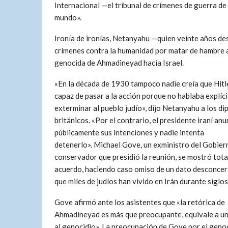
Internacional —el tribunal de crímenes de guerra de
mundo».
Ironía de ironías, Netanyahu —quien veinte años des
crímenes contra la humanidad por matar de hambre a
genocida de Ahmadineyad hacia Israel.
«En la década de 1930 tampoco nadie creía que Hitl
capaz de pasar a la acción porque no hablaba explíc
exterminar al pueblo judío», dijo Netanyahu a los d
británicos. «Por el contrario, el presidente iraní anu
públicamente sus intenciones y nadie intenta
detenerlo». Michael Gove, un exministro del Gobier
conservador que presidió la reunión, se mostró tot
acuerdo, haciendo caso omiso de un dato desconcer
que miles de judíos han vivido en Irán durante siglos
Gove afirmó ante los asistentes que «la retórica de
Ahmadineyad es más que preocupante, equivale a un
al genocidio». La preocupación de Gove por el geno