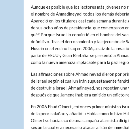
Aunque es posible que los lectores más jóvenes no
el nombre de Ahmadineyad, todos los demás debería
Apareció en los titulares casi cada semana durante 
de sus ocho años de presidencia, que comenzaron e
qué? Porque Israel lo convirtió en el hombre del sa
definitivo. Tras el derrocamiento y la ejecución de 
Husein en el vecino Iraq en 2006, a raíz de la invasió
parte de EEUU y Gran Bretaña, se presentó a Ahma
como la nueva amenaza implacable para la paz regio
Las afirmaciones sobre Ahmadineyad dieron por prime
de Israel según el cual un Irán supuestamente fanáti
de destruir a Israel. Ahmadineyad, nos repetían una 
después de que Jamenei hubiera emitido un edicto r
En 2006 Ehud Olmert, entonces primer ministro isra
de la peor calaña», y añadió: «Habla como lo hizo Hit
Olmert se hacía eco de una campaña alarmista dirigid
según la cual era necesario atacar a Irán de inmediat