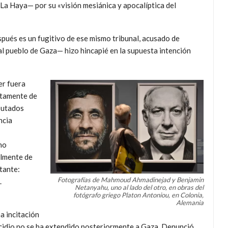
 La Haya— por su «visión mesiánica y apocalíptica del
pués es un fugitivo de ese mismo tribunal, acusado de
l pueblo de Gaza— hizo hincapié en la supuesta intención
er fuera
itamente de
iputados
ncia
no
almente de
tante:
Fotografías de Mahmoud Ahmadinejad y Benjamin
.
Netanyahu, uno al lado del otro, en obras del
fotógrafo griego Platon Antoniou, en Colonia,
Alemania
a incitación
cidio no se ha extendido posteriormente a Gaza. Denunció