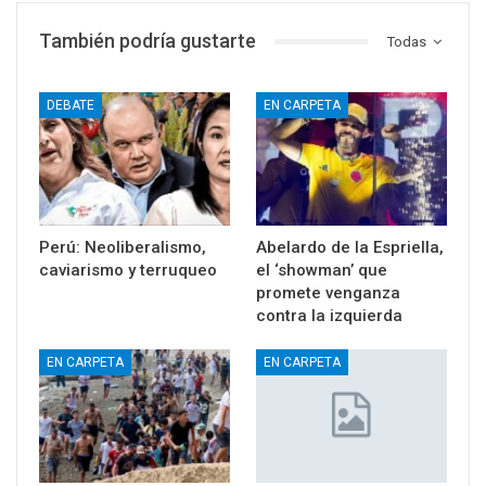
También podría gustarte
Todas
DEBATE
EN CARPETA
Perú: Neoliberalismo,
Abelardo de la Espriella,
caviarismo y terruqueo
el ‘showman’ que
promete venganza
contra la izquierda
EN CARPETA
EN CARPETA