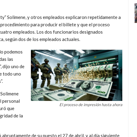
Patty” Solimene, y otros empleados explicaron repetidamente a
procedimiento para producir el billete y que el proceso
 cuatro empleados. Los dos funcionarios designados
a, según dos de los empleados actuales.
 No podemos
das las
, dijo uno de
re todo uno
”.
 Solimene
l personal
El proceso de impresión hasta ahora
guró que
ridad de la
 abruptamente de su puesto el 27 de abril, y al día siguiente