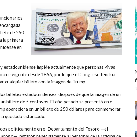
uncionarios
a encargada
illete de 250
a la primera
unidense en
 ley estadounidense impide actualmente que personas vivas
anece vigente desde 1866, por lo que el Congreso tendría
y
ar cualquier billete con la imagen de Trump.
N
os billetes estadounidenses, después de que la imagen de un
un billete de 5 centavos. El año pasado se presentó en el
mp apareciera en un billete de 250 dólares para conmemorar
o ha quedado estancado.
ados políticamente en el Departamento del Tesoro —el
 Brown— instaron repetidamente al personal de la Oficina de