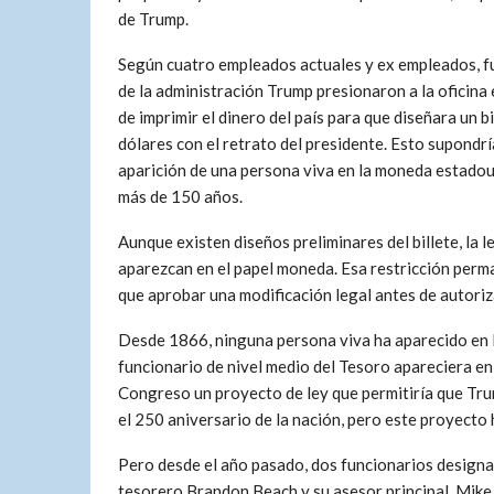
de Trump.
Según cuatro empleados actuales y ex empleados, f
de la administración Trump presionaron a la oficin
de imprimir el dinero del país para que diseñara un b
dólares con el retrato del presidente. Esto supondrí
aparición de una persona viva en la moneda estado
más de 150 años.
Aunque existen diseños preliminares del billete, la
aparezcan en el papel moneda. Esa restricción perm
que aprobar una modificación legal antes de autoriz
Desde 1866, ninguna persona viva ha aparecido en l
funcionario de nivel medio del Tesoro apareciera en 
Congreso un proyecto de ley que permitiría que Tru
el 250 aniversario de la nación, pero este proyect
Pero desde el año pasado,
dos funcionarios design
tesorero Brandon Beach y su asesor principal, Mike