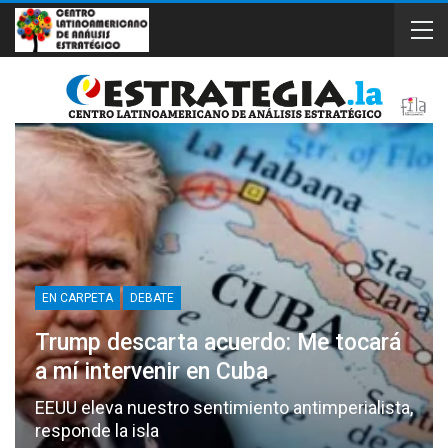
EN CARPETA
DEBATE
Trump descarta acuerdo: Me tocará
a mí intervenir en Cuba
EEUU eleva nuestro sentimiento antimperialista,
responde la isla