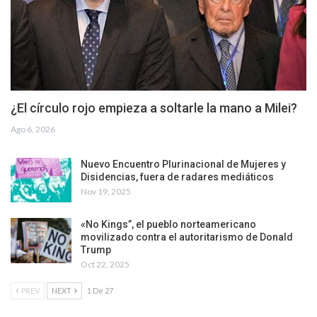
¿El círculo rojo empieza a soltarle la mano a Milei?
Ago 6, 2026
Nuevo Encuentro Plurinacional de Mujeres y
Disidencias, fuera de radares mediáticos
Nov 19, 2025
«No Kings”, el pueblo norteamericano
movilizado contra el autoritarismo de Donald
Trump
Oct 22, 2025
PREV
NEXT
1 De 27