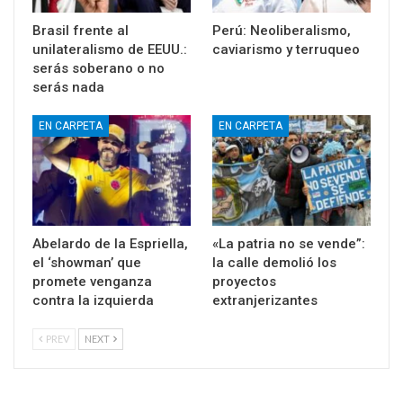
Brasil frente al
Perú: Neoliberalismo,
unilateralismo de EEUU.:
caviarismo y terruqueo
serás soberano o no
serás nada
EN CARPETA
EN CARPETA
Abelardo de la Espriella,
«La patria no se vende”:
el ‘showman’ que
la calle demolió los
promete venganza
proyectos
contra la izquierda
extranjerizantes
PREV
NEXT