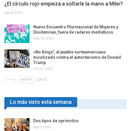
¿El círculo rojo empieza a soltarle la mano a Milei?
Ago 6, 2026
Nuevo Encuentro Plurinacional de Mujeres y
Disidencias, fuera de radares mediáticos
Nov 19, 2025
«No Kings”, el pueblo norteamericano
movilizado contra el autoritarismo de Donald
Trump
Oct 22, 2025
PREV
NEXT
1 De 27
Lo más visto esta semana
Dos tipos de oprimidos
Ago 2, 2026