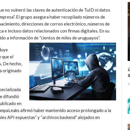
e no vulneró las claves de autenticación de TuID ni datos
 empresa”. El grupo asegura haber recopilado números de
 nacimiento, direcciones de correo electrónico, números de
ca e incluso datos relacionados con firmas digitales. En su
do a información de “cientos de miles de uruguayos”.
cluye
e que el
s. De hecho,
¿
ía originado
a
A
specializada
e difundió
publicado en
PampaLeaks afirmó haber mantenido acceso prolongado a la
ales API expuestas” y “archivos backend” alojados en