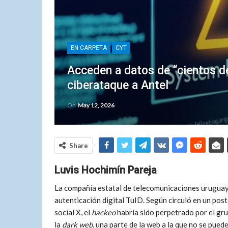
EN CARPETA
CYT
Acceden a datos de “cientos d
ciberataque a Antel
On
May 12, 2026
Share
Luvis Hochimín Pareja
La compañía estatal de telecomunicaciones uruguaya
autenticación digital TuID. Según circuló en un post
social X, el
hackeo
habría sido perpetrado por el gr
la
dark web
, una parte de la web a la que no se pue