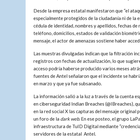
Desde la empresa estatal manifestaron que “el ataqu
especialmente protegidos de la ciudadanía ni de la
cédula de identidad, nombres y apellidos, fechas de
teléfono, domicilios, estados de validación biométri
mensaje, el actor de amenazas sostiene haber accedi
Las muestras divulgadas indican que la filtración in
registros con fechas de actualización, lo que sugier
acceso podría haberse producido varios meses atrá
fuentes de Antel señalaron que el incidente se habr
en marzo y que ya fue subsanado.
La información salió a la luz a través de la cuenta e
en ciberseguridad Indian Breaches (@IBreaches), qu
en la red social X las capturas del mensaje original 
un foro de la
dark web
. En ese posteo, el grupo La
infraestructura de TuID Digital mediante “credenci
servidores de la estatal Antel.