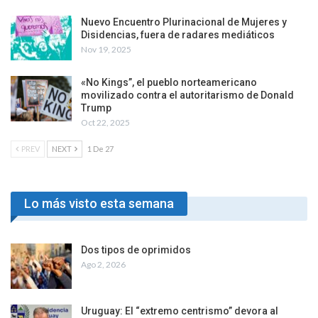
Nuevo Encuentro Plurinacional de Mujeres y
Disidencias, fuera de radares mediáticos
Nov 19, 2025
«No Kings”, el pueblo norteamericano
movilizado contra el autoritarismo de Donald
Trump
Oct 22, 2025
PREV
NEXT
1 De 27
Lo más visto esta semana
Dos tipos de oprimidos
Ago 2, 2026
Uruguay: El “extremo centrismo” devora al