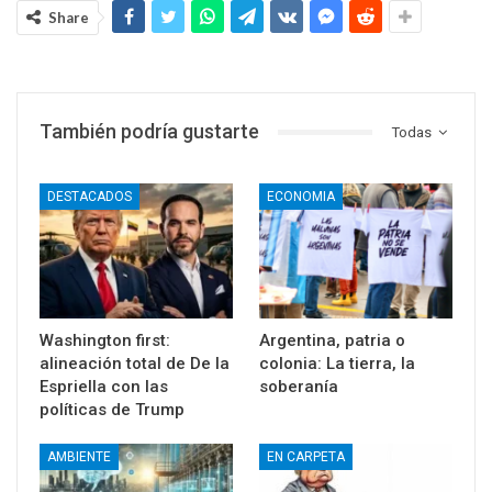
Share
También podría gustarte
Todas
DESTACADOS
ECONOMIA
Washington first:
Argentina, patria o
alineación total de De la
colonia: La tierra, la
Espriella con las
soberanía
políticas de Trump
AMBIENTE
EN CARPETA