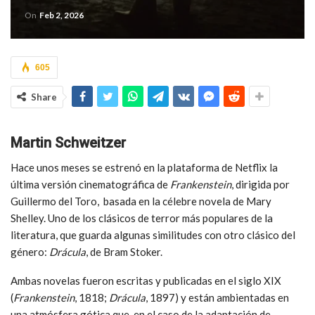
On
Feb 2, 2026
605
Share
Martin Schweitzer
Hace unos meses se estrenó en la plataforma de Netflix la
última versión cinematográfica de
Frankenstein
, dirigida por
Guillermo del Toro, basada en la célebre novela de Mary
Shelley. Uno de los clásicos de terror más populares de la
literatura, que guarda algunas similitudes con otro clásico del
género:
Drácula
, de Bram Stoker.
Ambas novelas fueron escritas y publicadas en el siglo XIX
(
Frankenstein
, 1818;
Drácula
, 1897) y están ambientadas en
una atmósfera gótica que, en el caso de la adaptación de