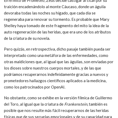
En el mito de Prometeo, Zeus decide castigar al titán por su
traición encadenándolo al monte Cáucaso, donde un águila
devoraba todas las noches su hígado, que cada día se
regeneraba para renovar su tormento. Es probable que Mary
Shelley haya tomado de este fragmento del mito la idea de la
auto regeneración de las heridas, que era uno de los atributos
de la criatura de su novela.
Pero quizás, en retrospectiva, dicho pasaje también pueda ser
interpretado como una metáfora de las enfermedades, como
otras maldiciones que, al igual que las águilas, son enviadas por
los dioses sobre nuestros cuerpos mortales, y de las que
podríamos recuperarnos indefinidamente gracias a nuevos y
prometedores hallazgos científicos aplicados a la medicina,
como los patrocinados por OpenAI.
No obstante, como se exhibe en la versión fílmica de Guillermo
del Toro, al igual que la criatura de
Frankenstein
, también es
posible que nos resulte más fácil recuperarnos de las heridas
físicas que de sus secuelas emocionales y de su capacidad para