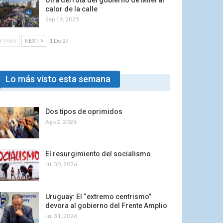
Otra derrota del gobierno de Milei al
calor de la calle
Sep 19, 2025
PREV
NEXT
1 De 27
Lo más visto esta semana
Dos tipos de oprimidos
Ago 2, 2026
El resurgimiento del socialismo
Jul 30, 2026
Uruguay: El “extremo centrismo”
devora al gobierno del Frente Amplio
Jul 31, 2026