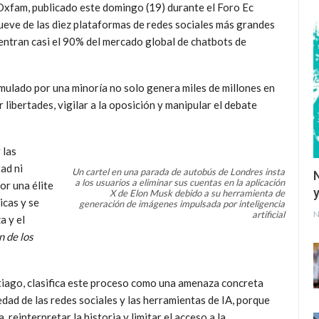
Oxfam, publicado este domingo (19) durante el Foro Ec
ueve de las diez plataformas de redes sociales más grandes
centran casi el 90% del mercado global de chatbots de
mulado por una minoría no solo genera miles de millones en
r libertades, vigilar a la oposición y manipular el debate
 las
ad ni
Un cartel en una parada de autobús de Londres insta
a los usuarios a eliminar sus cuentas en la aplicación
or una élite
y
X de Elon Musk debido a su herramienta de
icas y se
generación de imágenes impulsada por inteligencia
artificial
N
a y el
n de los
ntiago, clasifica este proceso como una amenaza concreta
dad de las redes sociales y las herramientas de IA, porque
 reinterpretar la historia y limitar el acceso a la