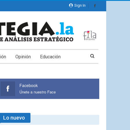
Sign In
ión
Opinión
Educación
Facebook
Únete a nuestro Face
Lo nuevo