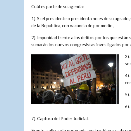
Cuál es parte de su agenda:
1). Si el presidente o presidenta no es de su agrado
de la República, con vacancia de por medio,
2). Impunidad frente a los delitos por los que están
sumarán los nuevos congresistas investigados por a
3).
soc
4).
cor
5).
6).
7). Captura del Poder Judicial.
Frente a ello, solo nos queda evaluar bien a cada u