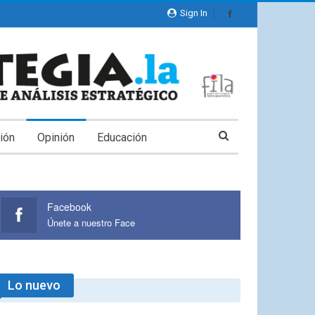
Sign In
ión
Opinión
Educación
Facebook
Únete a nuestro Face
Lo nuevo