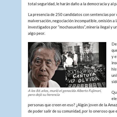
total seguridad, le harán daño a la democracia y al 
La presencia de 250 candidatos con sentencias por 
malversación, negociación incompatible, omisión a l
investigados por “mochasueldos”, minería ilegal y un
algo peor.
Des
que
y e
ins
his
uni
sid
A los 86 años, murió el genocida Alberto Fujimori,
Que
pero dejó su herencia
ele
personas que creen en eso? ¿Algún joven de la Amazo
de poder salir de su comunidad, por lo oneroso que e